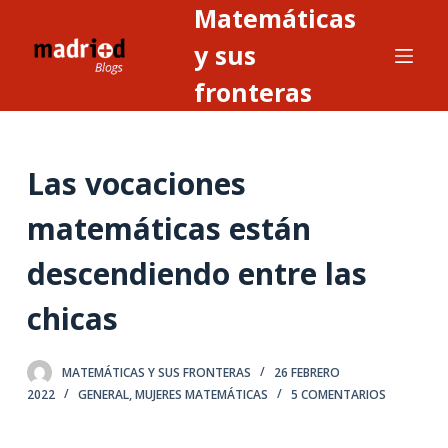
Matemáticas
S
a
y sus
l
fronteras
t
a
r
Las vocaciones
a
l
matemáticas están
c
o
descendiendo entre las
n
t
chicas
e
n
MATEMÁTICAS Y SUS FRONTERAS
26 FEBRERO
i
2022
GENERAL
,
MUJERES MATEMÁTICAS
5 COMENTARIOS
d
o