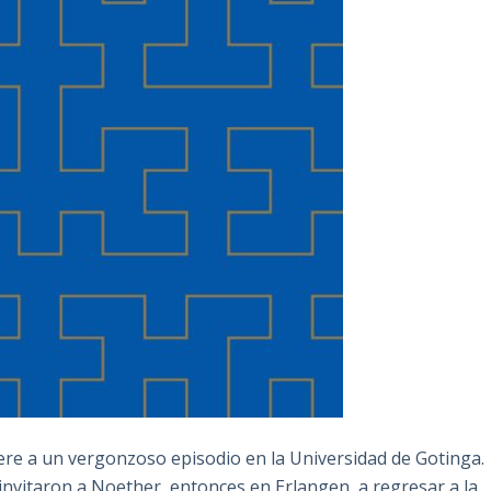
iere a un vergonzoso episodio en la Universidad de Gotinga.
n invitaron a Noether, entonces en Erlangen, a regresar a la