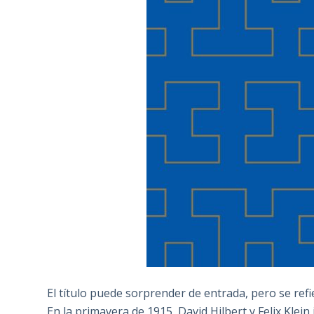
El título puede sorprender de entrada, pero se ref
En la primavera de 1915, David Hilbert y Felix Klei