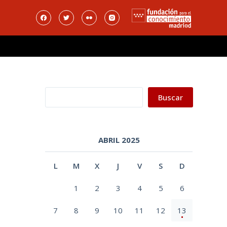
Buscar
Buscar
ABRIL 2025
L
M
X
J
V
S
D
1
2
3
4
5
6
7
8
9
10
11
12
13