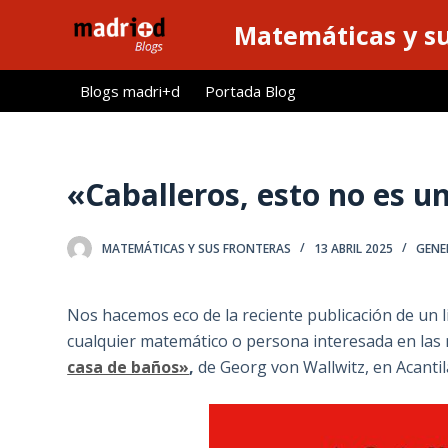
S
Matemáticas y su
a
l
Blogs madri+d
Portada Blog
t
a
r
a
«Caballeros, esto no es u
l
c
MATEMÁTICAS Y SUS FRONTERAS
13 ABRIL 2025
GENE
o
n
t
Nos hacemos eco de la reciente publicación de un
e
cualquier matemático o persona interesada en las 
n
casa de baños»
,
de Georg von Wallwitz, en Acantil
i
d
o