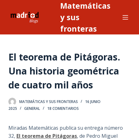
Matemáticas
S
a
y sus
l
fronteras
t
a
r
El teorema de Pitágoras.
a
l
Una historia geométrica
c
o
de cuatro mil años
n
t
MATEMÁTICAS Y SUS FRONTERAS
16 JUNIO
e
2025
GENERAL
18 COMENTARIOS
n
i
Miradas Matemáticas publica su entrega número
d
32,
El teorema de Pitágoras
, de Pedro Miguel
o