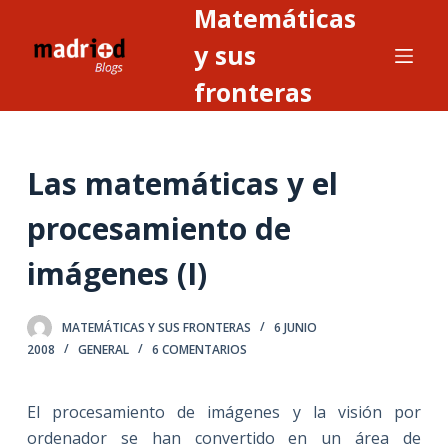
Matemáticas
S
a
y sus
l
fronteras
t
a
r
Las matemáticas y el
a
l
procesamiento de
c
o
imágenes (I)
n
t
MATEMÁTICAS Y SUS FRONTERAS
6 JUNIO
e
2008
GENERAL
6 COMENTARIOS
n
i
El procesamiento de imágenes y la visión por
d
ordenador se han convertido en un área de
o