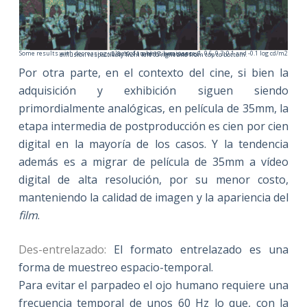
Some results with decreasing values of ambient luminance: 1, 0.6, 0.3, 0.1 and -0.1 log cd/m2 , 5, 8, 10, 11 and 15 iterations of
diffusion respectively from left to right and from top to bottom.
Por otra parte, en el contexto del cine, si bien la
adquisición y exhibición siguen siendo
primordialmente analógicas, en película de 35mm, la
etapa intermedia de postproducción es cien por cien
digital en la mayoría de los casos. Y la tendencia
además es a migrar de película de 35mm a vídeo
digital de alta resolución, por su menor costo,
manteniendo la calidad de imagen y la apariencia del
film
.
Des-entrelazado:
El formato entrelazado es una
forma de muestreo espacio-temporal.
Para evitar el parpadeo el ojo humano requiere una
frecuencia temporal de unos 60 Hz lo que, con la