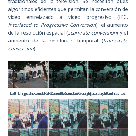
tradicionales de la televisión. Se necesitan pues
algoritmos eficientes que permitan la conversión de
vídeo entrelazado a vídeo progresivo (IPC,
Interlaced to Progressive Conversion
), el aumento
de la resolución espacial (
scan-rate conversion
) y el
aumento de la resolución temporal (
frame-rate
conversion
).
Left, original scene. Next, our results for two night simulated scenes at 1 log cd/m2 with different assumptions for the day illuminant:
D65 (middle) and D75 (right).