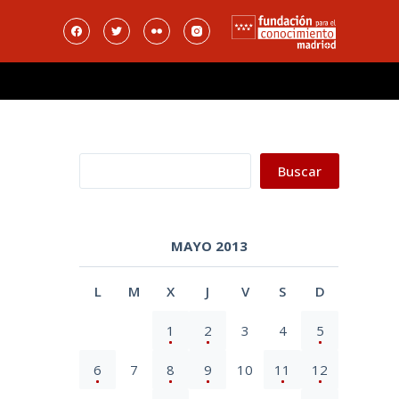
Buscar
Buscar
MAYO 2013
L
M
X
J
V
S
D
1
2
3
4
5
6
7
8
9
10
11
12