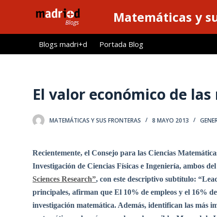
S
Matemáticas y su
a
l
Blogs madri+d
Portada Blog
t
a
r
a
El valor económico de la
l
c
MATEMÁTICAS Y SUS FRONTERAS
8 MAYO 2013
GENE
o
n
t
Recientemente, el Consejo para las Ciencias Matemáticas
e
Investigación de Ciencias Físicas e Ingeniería, ambos d
n
Sciences Research”
, con este descriptivo subtítulo: “L
i
principales, afirman que El 10% de empleos y el 16% de
d
investigación matemática. Además, identifican las más i
o