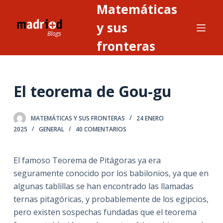
Matemáticas
S
a
y sus
l
fronteras
t
a
r
El teorema de Gou-gu
a
l
c
MATEMÁTICAS Y SUS FRONTERAS
24 ENERO
o
2025
GENERAL
40 COMENTARIOS
n
t
El famoso Teorema de Pitágoras ya era
e
seguramente conocido por los babilonios, ya que en
n
algunas tablillas se han encontrado las llamadas
i
ternas pitagóricas, y probablemente de los egipcios,
d
pero existen sospechas fundadas que el teorema
o