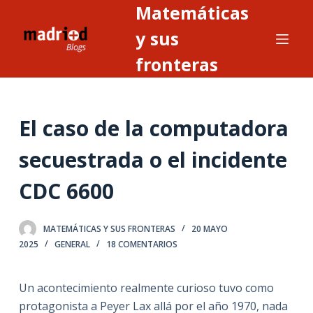
Matemáticas
S
a
y sus
l
fronteras
t
a
r
El caso de la computadora
a
l
secuestrada o el incidente
c
o
CDC 6600
n
t
MATEMÁTICAS Y SUS FRONTERAS
20 MAYO
e
2025
GENERAL
18 COMENTARIOS
n
i
Un acontecimiento realmente curioso tuvo como
d
protagonista a Peyer Lax allá por el año 1970, nada
o