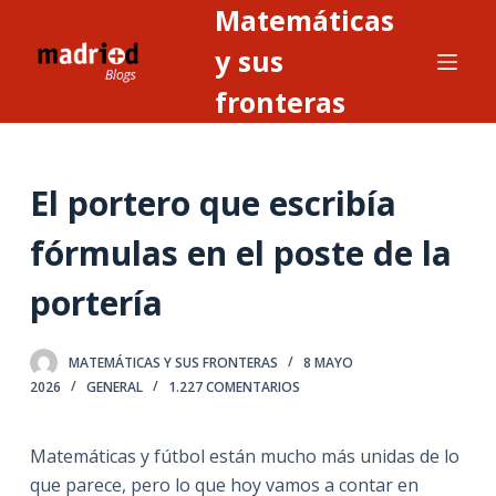
Matemáticas
S
a
y sus
l
fronteras
t
a
r
El portero que escribía
a
l
fórmulas en el poste de la
c
o
portería
n
t
MATEMÁTICAS Y SUS FRONTERAS
8 MAYO
e
2026
GENERAL
1.227 COMENTARIOS
n
i
Matemáticas y fútbol están mucho más unidas de lo
d
que parece, pero lo que hoy vamos a contar en
o