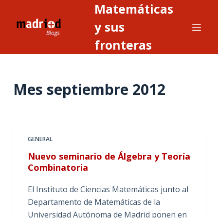
Matemáticas
S
a
y sus
l
fronteras
t
a
r
Mes
septiembre 2012
a
l
c
o
n
GENERAL
t
Nuevo seminario de Álgebra y Teoría
e
Combinatoria
n
i
El Instituto de Ciencias Matemáticas junto al
d
Departamento de Matemáticas de la
o
Universidad Autónoma de Madrid ponen en