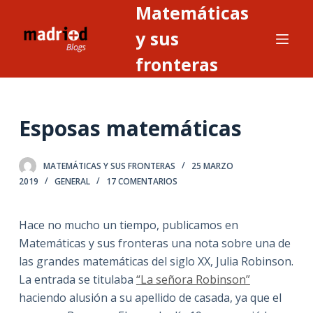
Matemáticas
S
a
y sus
l
fronteras
t
a
r
Esposas matemáticas
a
l
c
MATEMÁTICAS Y SUS FRONTERAS
25 MARZO
o
2019
GENERAL
17 COMENTARIOS
n
t
Hace no mucho un tiempo, publicamos en
e
Matemáticas y sus fronteras una nota sobre una de
n
las grandes matemáticas del siglo XX, Julia Robinson.
i
La entrada se titulaba
“La señora Robinson”
d
haciendo alusión a su apellido de casada, ya que el
o