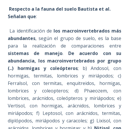
Respecto a la fauna del suelo Bautista et al.
Señalan que
:
La identificación de
los macroinvertebrados más
abundantes
, según el grupo de suelo, es la base
para la realización de comparaciones entre
sistemas de manejo
.
De acuerdo con su
abundancia, los macroinvertebrados por grupo
(..) hormigas y coleópteros
; b) Andosol, con
hormigas, termitas, lombrices y miriápodos; c)
Ferralsol, con termitas, enquitreidos, hormigas,
lombrices y coleopteros; d) Phaeozem, con
lombrices, arácnidos, coleópteros y miriápodos; e)
Vertisol, con hormigas, arácnidos, lombrices y
miriápodos; f) Leptosol, con arácnidos, termitas,
diplópodos, miriápodos y caracoles; g) Lixisol, con
arácnidos, lombrices y hormigas; y h)
Nitisol, con