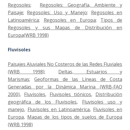
Regosoles
;
Regosoles: Geografía, Ambiente y
Paisaje
;
Regosoles: Uso y Manejo
:
Regosoles en
Latinoamérica
;
Regosoles en Europa
;
Tipos de
Regosoles y sus Mapas de Distribución en
Europa(WRB 1998)
Fluvisoles
Paisajes Aluviales No Costeros de las Redes Fluviales
(WRB 1998)
;
Deltas, Estuarios y
Marismas
;
Geoformas de las Líneas de Costa
Generadas por la Dinámica Marina (WRB-FAO
2000)
,
Fluvisoles
,
Fluvisoles tiónicos
,
Distribución
geográfica de los Fluvisoles
,
Fluvisoles uso y
manejo
,
Fluvisoles en Latinoamérica
,
Fluvisoles en
Europa
,
Mapas de los tipos de suelos de Europa
(WRB 1998)