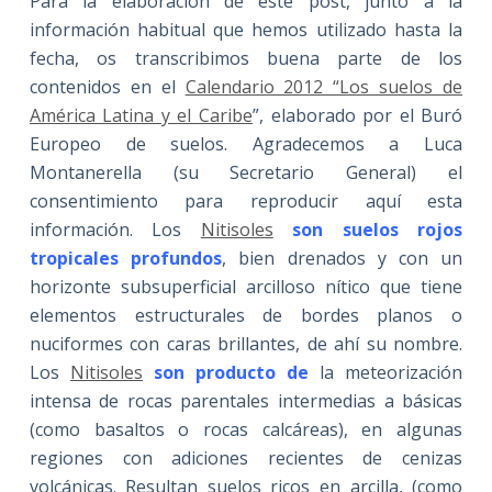
Para la elaboración de este post, junto a la
información habitual que hemos utilizado hasta la
fecha, os transcribimos buena parte de los
contenidos en el
Calendario 2012 “Los suelos de
América Latina y el Caribe
”, elaborado por el Buró
Europeo de suelos. Agradecemos a Luca
Montanerella (su Secretario General) el
consentimiento para reproducir aquí esta
información. Los
Nitisoles
son
suelos rojos
tropicales profundos
, bien drenados y con un
horizonte subsuperficial arcilloso nítico que tiene
elementos estructurales de bordes planos o
nuciformes con caras brillantes, de ahí su nombre.
Los
Nitisoles
son producto de
la meteorización
intensa de rocas parentales intermedias a básicas
(como basaltos o rocas calcáreas), en algunas
regiones con adiciones recientes de cenizas
volcánicas. Resultan suelos ricos en arcilla, (como