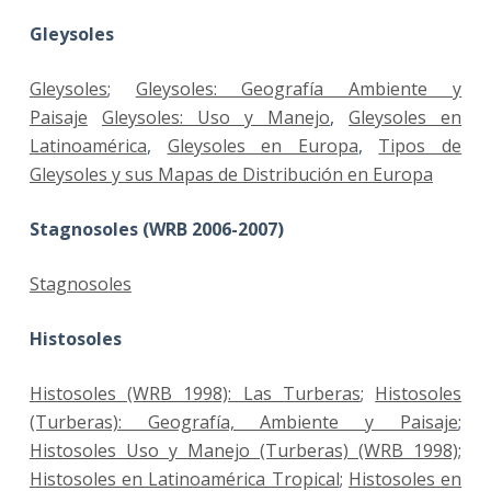
Gleysoles
Gleysoles
;
Gleysoles: Geografía Ambiente y
Paisaje
Gleysoles: Uso y Manejo
,
Gleysoles en
Latinoamérica
,
Gleysoles en Europa
,
Tipos de
Gleysoles y sus Mapas de Distribución en Europa
Stagnosoles (WRB 2006-2007)
Stagnosoles
Histosoles
Histosoles (WRB 1998): Las Turberas
;
Histosoles
(Turberas): Geografía, Ambiente y Paisaje
;
Histosoles Uso y Manejo (Turberas) (WRB 1998)
;
Histosoles en Latinoamérica Tropical
;
Histosoles en