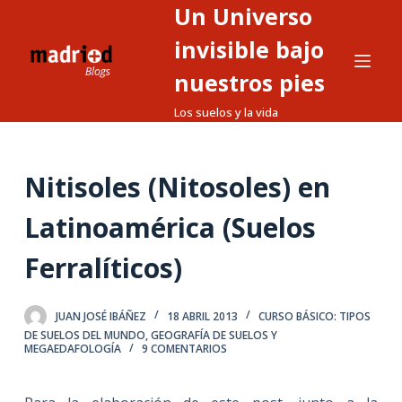
Un Universo
S
a
invisible bajo
l
nuestros pies
t
Los suelos y la vida
a
r
a
Nitisoles (Nitosoles) en
l
c
Latinoamérica (Suelos
o
n
Ferralíticos)
t
e
JUAN JOSÉ IBÁÑEZ
18 ABRIL 2013
CURSO BÁSICO: TIPOS
n
DE SUELOS DEL MUNDO
,
GEOGRAFÍA DE SUELOS Y
i
MEGAEDAFOLOGÍA
9 COMENTARIOS
d
o