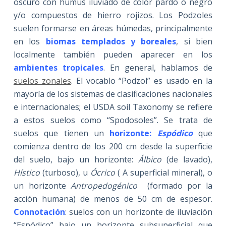
oscuro con humus iluviado de color pardo o negro
y/o compuestos de hierro rojizos. Los Podzoles
suelen formarse en áreas húmedas, principalmente
en los
biomas templados y boreales
, si bien
localmente también pueden aparecer en los
ambientes tropicales
. En general, hablamos de
suelos zonales
. El vocablo “Podzol” es usado en la
mayoría de los sistemas de clasificaciones nacionales
e internacionales; el USDA soil Taxonomy se refiere
a estos suelos como “Spodosoles”. Se trata de
suelos que tienen un
horizonte:
Espódico
que
comienza dentro de los 200 cm desde la superficie
del suelo, bajo un horizonte:
Álbico
(de lavado),
Hístico
(turboso), u
Ócrico
( A superficial mineral), o
un horizonte
Antropedogénico
(formado por la
acción humana) de menos de 50 cm de espesor.
Connotación
: suelos con un horizonte de iluviación
“Espódico” bajo un horizonte subsuperficial que