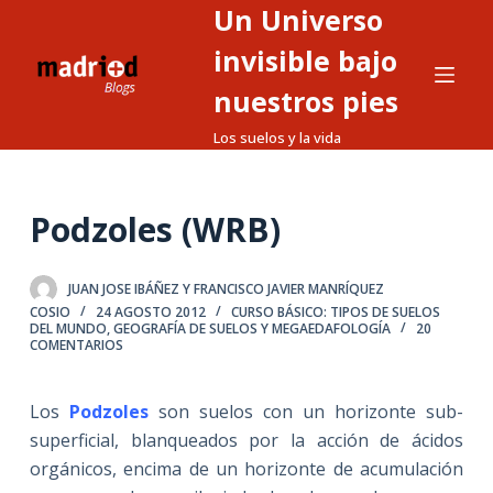
Un Universo
S
a
invisible bajo
l
nuestros pies
t
Los suelos y la vida
a
r
a
Podzoles (WRB)
l
c
o
JUAN JOSE IBÁÑEZ Y FRANCISCO JAVIER MANRÍQUEZ
n
COSIO
24 AGOSTO 2012
CURSO BÁSICO: TIPOS DE SUELOS
DEL MUNDO
,
GEOGRAFÍA DE SUELOS Y MEGAEDAFOLOGÍA
20
t
COMENTARIOS
e
n
Los
Podzoles
son suelos con un horizonte sub-
i
superficial, blanqueados por la acción de ácidos
d
orgánicos, encima de un horizonte de acumulación
o