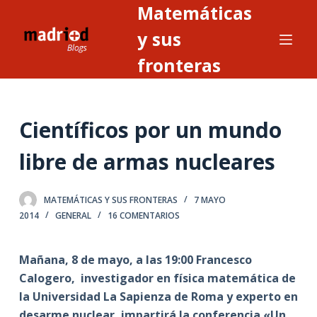
Matemáticas
S
a
y sus
l
fronteras
t
a
r
Científicos por un mundo
a
l
libre de armas nucleares
c
o
n
MATEMÁTICAS Y SUS FRONTERAS
7 MAYO
2014
GENERAL
16 COMENTARIOS
t
e
n
Mañana, 8 de mayo, a las 19:00 Francesco
i
Calogero, investigador en física matemática de
d
la Universidad La Sapienza de Roma y experto en
o
desarme nuclear, impartirá la conferencia «Un