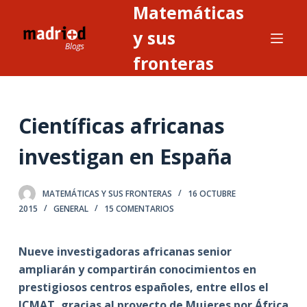
Matemáticas
S
a
y sus
l
fronteras
t
a
r
Científicas africanas
a
l
investigan en España
c
o
n
MATEMÁTICAS Y SUS FRONTERAS
16 OCTUBRE
2015
GENERAL
15 COMENTARIOS
t
e
n
Nueve investigadoras africanas senior
i
ampliarán y compartirán conocimientos en
d
prestigiosos centros españoles, entre ellos el
o
ICMAT, gracias al proyecto de Mujeres por África