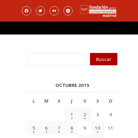
Buscar
Buscar
OCTUBRE 2015
L
M
X
J
V
S
D
1
2
3
4
5
6
7
8
9
10
11