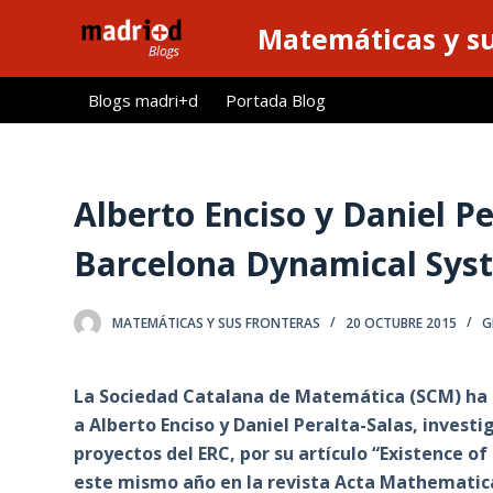
S
Matemáticas y su
a
l
Blogs madri+d
Portada Blog
t
a
r
a
Alberto Enciso y Daniel P
l
Barcelona Dynamical Sys
c
o
n
MATEMÁTICAS Y SUS FRONTERAS
20 OCTUBRE 2015
G
t
e
La Sociedad Catalana de Matemática (SCM) ha
n
a Alberto Enciso y Daniel Peralta-Salas, inves
i
proyectos del ERC, por su artículo “Existence of
d
este mismo año en la revista Acta Mathematic
o