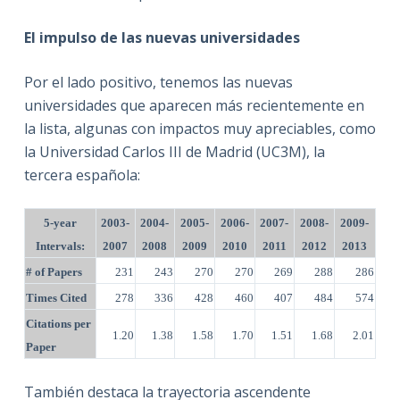
El impulso de las nuevas universidades
Por el lado positivo, tenemos las nuevas
universidades que aparecen más recientemente en
la lista, algunas con impactos muy apreciables, como
la Universidad Carlos III de Madrid (UC3M), la
tercera española:
5-year
2003-
2004-
2005-
2006-
2007-
2008-
2009-
Intervals:
2007
2008
2009
2010
2011
2012
2013
# of Papers
231
243
270
270
269
288
286
Times Cited
278
336
428
460
407
484
574
Citations per
1.20
1.38
1.58
1.70
1.51
1.68
2.01
Paper
También destaca la trayectoria ascendente