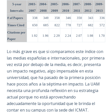
5-year
2003-
2004-
2005-
2006-
2007-
2008-
2009-
Intervals:
2007
2008
2009
2010
2011
2012
2013
# of Papers
338
349
358
346
350
343
336
Times Cited
650
685
822
778
727
682
572
Citations per
1.92
1.96
2.29
2.24
2.07
1.98
1.70
Paper
Lo más grave es que si comparamos este índice con
las medias españolas e internacionales, por primera
vez está por debajo de la media, es decir, presenta
un impacto negativo, algo impensable en esta
universidad, que ha pasado de la primera posición
hace pocos años a la séptima en impacto. La UAM
necesita una profunda reflexión en su estrategia
actual porque no está aprovechando
adecuadamente la oportunidad que le brinda el
contar en su campus con la sede del ICMAT.