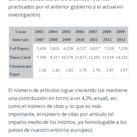
practicados por el anterior gobierno y el actual en
investigación).
5-year
2003-
2004-
2005-
2006-
2007-
2008-
2009-
Intervals:
2007
2008
2009
2010
2011
2012
2013
# of Papers
5,459
5,821
6,259
6,557
6,817
7,228
7,259
Times Cited
7,100
8,327
10,378
11,675
12,205
13,519
14,332
Citations per
1.30
1.43
1.65
1.78
1.79
1.87
1.97
Paper
El número de artículos sigue creciendo (se mantiene
una contribución en torno a un 4,2% anual), así
como el número de citas y, lo que es más
importante, el número de citas por artículo (el
impacto medio de los mismos, ya homologable a los
países de nuestro entorno europeo).