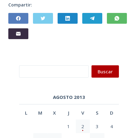
Compartir:
Buscar
Buscar
AGOSTO 2013
L
M
X
J
V
S
D
1
2
3
4