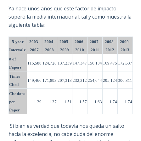
Ya hace unos años que este factor de impacto
superó la media internacional, tal y como muestra la
siguiente tabla:
5-year
2003-
2004-
2005-
2006-
2007-
2008-
2009-
Intervals:
2007
2008
2009
2010
2011
2012
2013
# of
115,588
124,728
137,239
147,347
156,134
169,475
172,637
Papers
Times
149,466
171,893
207,313
232,312
254,644
295,124
300,811
Cited
Citations
per
1.29
1.37
1.51
1.57
1.63
1.74
1.74
Paper
Si bien es verdad que todavía nos queda un salto
hacia la excelencia, no cabe duda del enorme