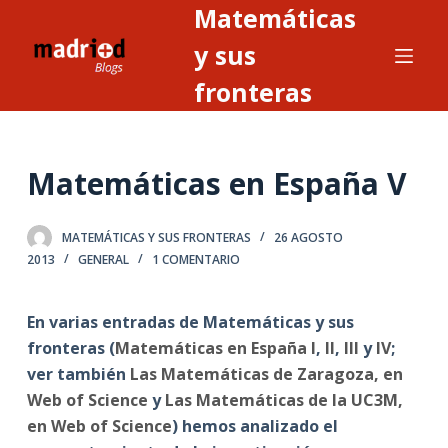
Matemáticas
S
a
y sus
l
fronteras
t
a
r
Matemáticas en España V
a
l
c
MATEMÁTICAS Y SUS FRONTERAS
26 AGOSTO
o
2013
GENERAL
1 COMENTARIO
n
t
En varias entradas de Matemáticas y sus
e
fronteras (
Matemáticas en España I
,
II
,
III
y
IV
;
n
ver también
Las Matemáticas de Zaragoza, en
i
Web of Science
y
Las Matemáticas de la UC3M,
d
en Web of Science
) hemos analizado el
o