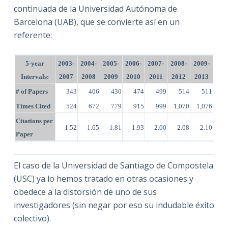
continuada de la Universidad Autónoma de
Barcelona (UAB), que se convierte así en un
referente:
5-year
2003-
2004-
2005-
2006-
2007-
2008-
2009-
Intervals:
2007
2008
2009
2010
2011
2012
2013
# of Papers
343
406
430
474
499
514
511
Times Cited
524
672
779
915
999
1,070
1,076
Citations per
1.52
1.65
1.81
1.93
2.00
2.08
2.10
Paper
El caso de la Universidad de Santiago de Compostela
(USC) ya lo hemos tratado en otras ocasiones y
obedece a la distorsión de uno de sus
investigadores (sin negar por eso su indudable éxito
colectivo).