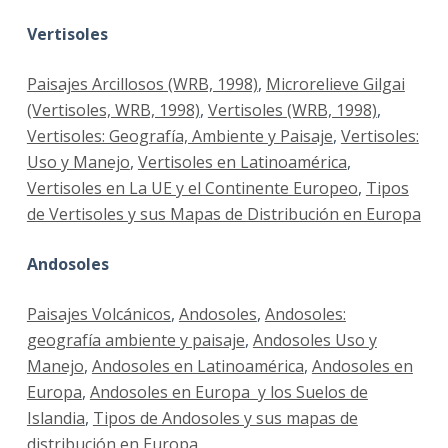
Vertisoles
Paisajes Arcillosos (WRB, 1998)
,
Microrelieve Gilgai
(Vertisoles, WRB, 1998)
,
Vertisoles (WRB, 1998)
,
Vertisoles: Geografía, Ambiente y Paisaje
,
Vertisoles:
Uso y Manejo
,
Vertisoles en Latinoamérica
,
Vertisoles en La UE y el Continente Europeo
,
Tipos
de Vertisoles y sus Mapas de Distribución en Europa
Andosoles
Paisajes Volcánicos
,
Andosoles
,
Andosoles:
geografía ambiente y paisaje
,
Andosoles Uso y
Manejo
,
Andosoles en Latinoamérica
,
Andosoles en
Europa
,
Andosoles en Europa y los Suelos de
Islandia
,
Tipos de Andosoles y sus mapas de
distribución en Europa