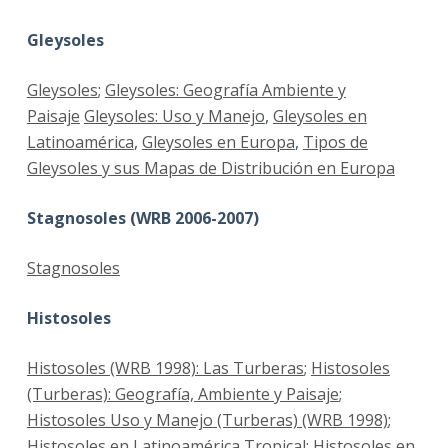
Gleysoles
Gleysoles
;
Gleysoles: Geografía Ambiente y
Paisaje
Gleysoles: Uso y Manejo
,
Gleysoles en
Latinoamérica
,
Gleysoles en Europa
,
Tipos de
Gleysoles y sus Mapas de Distribución en Europa
Stagnosoles (WRB 2006-2007)
Stagnosoles
Histosoles
Histosoles (WRB 1998): Las Turberas
;
Histosoles
(Turberas): Geografía, Ambiente y Paisaje
;
Histosoles Uso y Manejo (Turberas) (WRB 1998)
;
Histosoles en Latinoamérica Tropical
;
Histosoles en