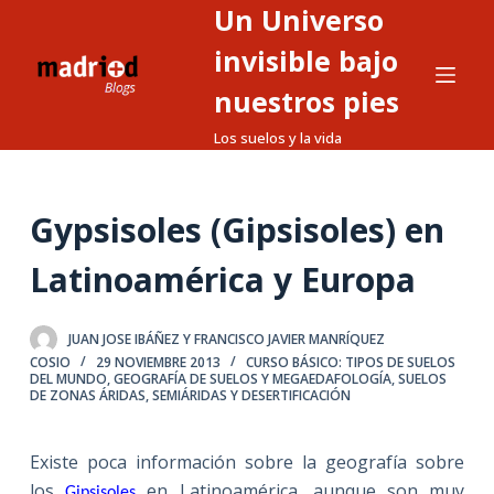
Un Universo
S
a
invisible bajo
l
nuestros pies
t
Los suelos y la vida
a
r
a
Gypsisoles (Gipsisoles) en
l
c
Latinoamérica y Europa
o
n
t
JUAN JOSE IBÁÑEZ Y FRANCISCO JAVIER MANRÍQUEZ
COSIO
29 NOVIEMBRE 2013
CURSO BÁSICO: TIPOS DE SUELOS
e
DEL MUNDO
,
GEOGRAFÍA DE SUELOS Y MEGAEDAFOLOGÍA
,
SUELOS
DE ZONAS ÁRIDAS, SEMIÁRIDAS Y DESERTIFICACIÓN
n
i
d
Existe poca información sobre la geografía sobre
o
los
en Latinoamérica, aunque son muy
Gipsisoles