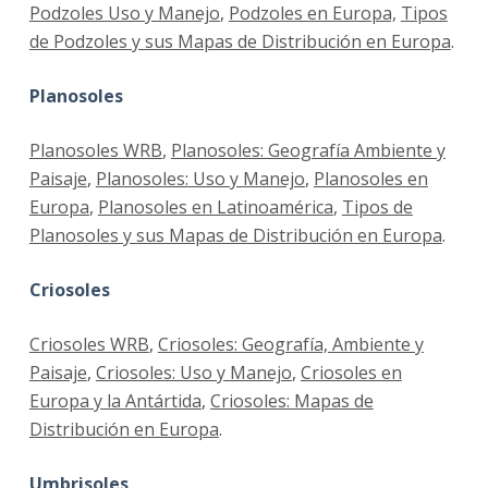
Podzoles Uso y Manejo
,
Podzoles en Europa,
Tipos
de Podzoles y sus Mapas de Distribución en Europa
.
Planosoles
Planosoles WRB
,
Planosoles: Geografía Ambiente y
Paisaje
,
Planosoles: Uso y Manejo
,
Planosoles en
Europa
,
Planosoles en Latinoamérica
,
Tipos de
Planosoles y sus Mapas de Distribución en Europa
.
Criosoles
Criosoles WRB
,
Criosoles: Geografía, Ambiente y
Paisaje
,
Criosoles: Uso y Manejo
,
Criosoles en
Europa y la Antártida
,
Criosoles: Mapas de
Distribución en Europa
.
Umbrisoles