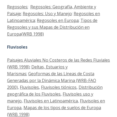
Regosoles
;
Regosoles: Geografía, Ambiente y
Paisaje
;
Regosoles: Uso y Manejo
:
Regosoles en
Latinoamérica
;
Regosoles en Europa
;
Tipos de
Regosoles y sus Mapas de Distribución en
Europa(WRB 1998)
Fluvisoles
Paisajes Aluviales No Costeros de las Redes Fluviales
(WRB 1998)
;
Deltas, Estuarios y
Marismas
;
Geoformas de las Líneas de Costa
Generadas por la Dinámica Marina (WRB-FAO
2000)
,
Fluvisoles
,
Fluvisoles tiónicos
,
Distribución
geográfica de los Fluvisoles
,
Fluvisoles uso y
manejo
,
Fluvisoles en Latinoamérica
,
Fluvisoles en
Europa
,
Mapas de los tipos de suelos de Europa
(WRB 1998)