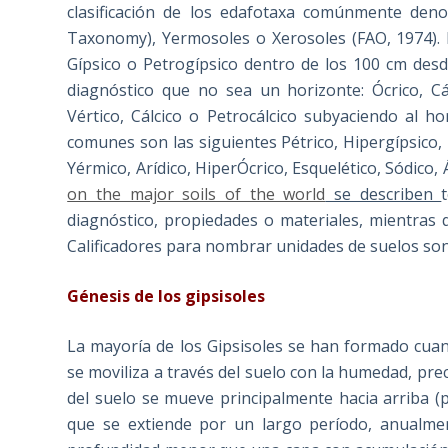
clasificación de los edafotaxa comúnmente deno
Taxonomy), Yermosoles o Xerosoles (FAO, 1974). De
Gípsico o Petrogípsico dentro de los 100 cm desde
diagnóstico que no sea un horizonte: Ócrico, C
Vértico, Cálcico o Petrocálcico subyaciendo al h
comunes son las siguientes Pétrico, Hipergípsico, Lé
Yérmico, Arídico, HiperÓcrico, Esquelético, Sódico,
on the major soils of the world
se describen
diagnóstico, propiedades o materiales, mientras 
Calificadores para nombrar unidades de suelos son 
Génesis de los gipsisoles
La mayoría de los Gipsisoles se han formado cuand
se moviliza a través del suelo con la humedad, p
del suelo se mueve principalmente hacia arriba 
que se extiende por un largo período, anualmen