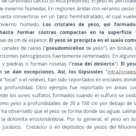
 carbonato cálcico (si está presente). El yeso es percolad
 de invierno húmedas. En regiones áridas con veranos secos 
a hasta convertirse en un talco hemihidratado, el cual vuelv
invierno húmedo.
Los cristales de yeso, así formado
hasta formar costras compactas en la superficie
enas de cm de espesor.
El yeso se precipita en el suelo com
 canales de raíces (“
pseudomicelios
de yeso”), en bolsas, 
horizontes petrogípsicos fuertemente cementados. En alguno
s y piedras o forman rosetas (“
rosa del desierto
”).
El yes
n se dan excepciones. Así,
los Gipsisoles
“
intrazonales
 “local” o el relieve), han sido reportados en enclaves dond
ca profundidad. Otro ejemplo fue reportado en áreas co
onde los iones sulfatos formados cuando el sulfuro se oxid
 como yeso a profundidades de 20 a 150 cm por debajo de l
se ha observado que el yeso se forma donde las aguas salina
 la dolomita erosionándose. Por lo general, el yeso en lo
o, Jurásico, Cretácico ó en depósitos de yesos del Miocen