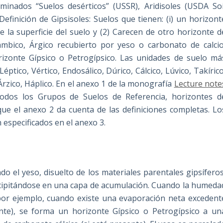
minados “Suelos desérticos” (USSR), Aridisoles (USDA Soi
finición de Gipsisoles: Suelos que tienen: (i) un horizont
 la superficie del suelo y (2) Carecen de otro horizonte d
ámbico, Árgico recubierto por yeso o carbonato de calcio
orizonte Gípsico o Petrogípsico. Las unidades de suelo má
ptico, Vértico, Endosálico, Dúrico, Cálcico, Lúvico, Takírico
 Árzico, Háplico. En el anexo 1 de la monografía
Lecture note
todos los Grupos de Suelos de Referencia, horizontes d
que el anexo 2 da cuenta de las definiciones completas. Lo
especificados en el anexo 3.
o el yeso, disuelto de los materiales parentales gipsíferos
recipitándose en una capa de acumulación. Cuando la humeda
(por ejemplo, cuando existe una evaporación neta excedent
te), se forma un horizonte Gípsico o Petrogípsico a un