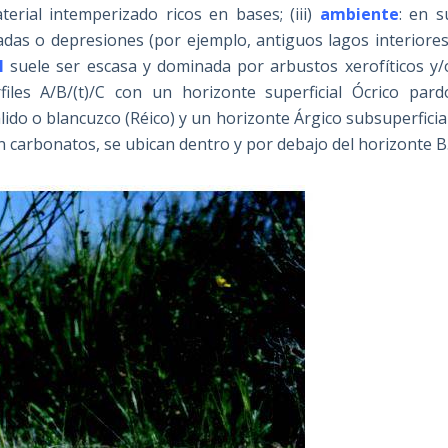
terial intemperizado ricos en bases; (iii)
ambiente
: en s
adas o depresiones (por ejemplo, antiguos lagos interiores
l
suele ser escasa y dominada por arbustos xerofíticos y/
rfiles A/B/(t)/C con un horizonte superficial Ócrico pard
do o blancuzco (Réico) y un horizonte Árgico subsuperficial
in carbonatos, se ubican dentro y por debajo del horizonte B