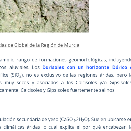
tlas de Global de la Región de Murcia
n amplio rango de formaciones geomorfológicas, incluyend
cos aluviales. Los
Durisoles con un horizonte Dúrico 
lice (SiO
), no es exclusivo de las regiones áridas, pero l
2
 muy secos y asociados a los Calcisoles y/o Gipsisoles
icamente, Calcisoles y Gipsisoles fuertemente salinos
mulación secundaria de yeso (CaSO
.2H
O). Suelen ubicarse e
4
2
 climáticas áridas lo cual explica el por qué encabezan l