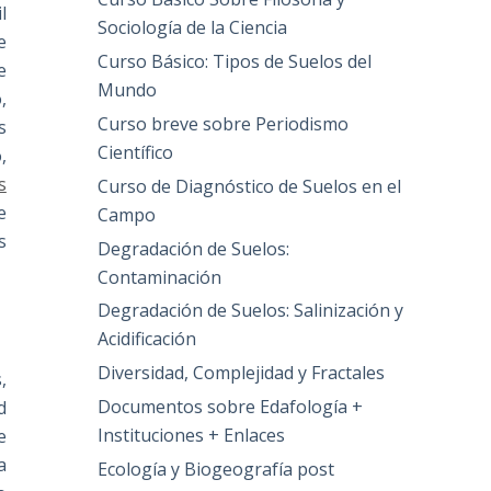
l
Sociología de la Ciencia
e
Curso Básico: Tipos de Suelos del
e
Mundo
,
Curso breve sobre Periodismo
s
Científico
,
s
Curso de Diagnóstico de Suelos en el
e
Campo
s
Degradación de Suelos:
Contaminación
Degradación de Suelos: Salinización y
Acidificación
Diversidad, Complejidad y Fractales
,
Documentos sobre Edafología +
d
Instituciones + Enlaces
e
a
Ecología y Biogeografía post