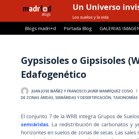
Un Universo invis
S
a
Los suelos y la vida
l
Blogs madri+d
Portada Blog
GALERIAS IMAGE
t
a
r
a
Gypsisoles o Gipsisoles (
l
Edafogenético
c
o
n
JUAN JOSE IBÁÑEZ Y FRANCISCO JAVIER MANRÍQUEZ COSIO
t
DE ZONAS ÁRIDAS, SEMIÁRIDAS Y DESERTIFICACIÓN
,
TAXONOMÍAS Y
e
n
El conjunto 7 de la WRB integra Grupos de Suelos
i
semiáridas
. La redistribución de carbonatos y 
d
horizontes en suelos de zonas de secas. Las sales
o