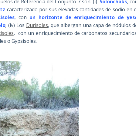
uelos de Referencia del Conjunto 7 son: (i).
Solonchaks
, co
tz
caracterizado por sus elevadas cantidades de sodio en e
isoles
, con
un horizonte de enriquecimiento de yes
elo
; (iv) Los
Durisoles
, que albergan una capa de nódulos d
cisoles
, con un enriquecimiento de carbonatos secundarios
es o Gypsisoles.