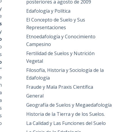
o
posteriores a agosto de 2009
y
Edafología y Política
e
El Concepto de Suelo y Sus
s
Representaciones
y
Etnoedafología y Conocimiento
o
Campesino
o
Fertilidad de Suelos y Nutrición
s
Vegetal
o
”
Filosofía, Historia y Sociología de la
e
Edafología
n
Fraude y Mala Praxis Científica
a
General
a
Geografía de Suelos y Megaedafología
s
Historia de la Tierra y de los Suelos.
s
o
La Calidad y Las Funciones del Suelo