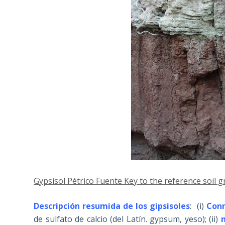
Gypsisol Pétrico Fuente Key to the reference soil 
Descripción resumida de los gipsisoles
: (i)
Conn
de sulfato de calcio (del Latín. gypsum, yeso); (ii)