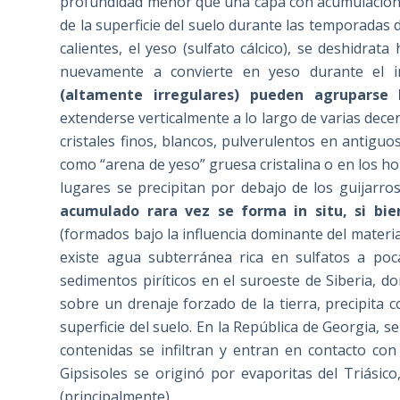
profundidad menor que una capa con acumulación de
de la superficie del suelo durante las temporadas
calientes, el yeso (sulfato cálcico), se deshidrat
nuevamente a convierte en yeso durante el 
(altamente irregulares) pueden agruparse 
extenderse verticalmente a lo largo de varias dec
cristales finos, blancos, pulverulentos en antiguos
como “arena de yeso” gruesa cristalina o en los 
lugares se precipitan por debajo de los guijarro
acumulado rara vez se forma in situ, si bie
(formados bajo la influencia dominante del material
existe agua subterránea rica en sulfatos a po
sedimentos piríticos en el suroeste de Siberia, d
sobre un drenaje forzado de la tierra, precipita
superficie del suelo. En la República de Georgia, 
contenidas se infiltran y entran en contacto con
Gipsisoles se originó por evaporitas del Triásic
(principalmente).