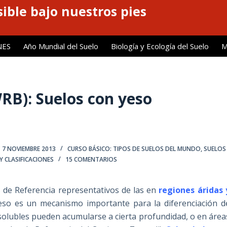
ible bajo nuestros pies
NES
Año Mundial del Suelo
Biología y Ecología del Suelo
M
WRB): Suelos con yeso
7 NOVIEMBRE 2013
CURSO BÁSICO: TIPOS DE SUELOS DEL MUNDO
,
SUELOS
 CLASIFICACIONES
15 COMENTARIOS
 de Referencia representativos de las en
regiones áridas 
yeso es un mecanismo importante para la diferenciación d
 solubles pueden acumularse a cierta profundidad, o en área