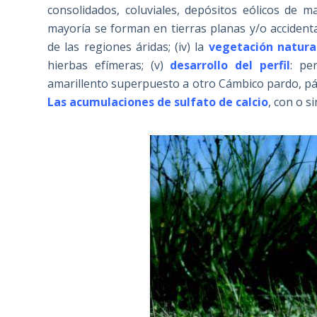
consolidados, coluviales, depósitos eólicos de ma
mayoría se forman en tierras planas y/o accident
de las regiones áridas; (iv) la
vegetación natura
hierbas efímeras; (v)
desarrollo del perfil
: pe
amarillento superpuesto a otro Cámbico pardo, páli
Las acumulaciones de sulfato de calcio
, con o s