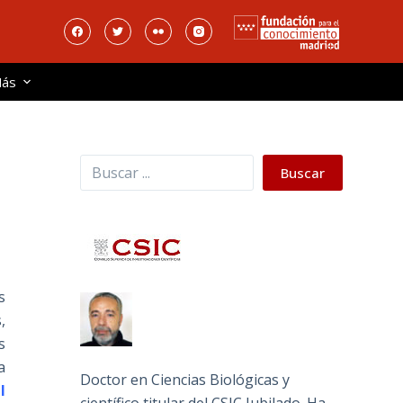
ás
Buscar
Buscar
s
,
s
a
Doctor en Ciencias Biológicas y
l