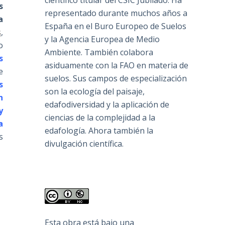
científico titular del CSIC Jubilado. Ha
s
representado durante muchos años a
a
España en el Buro Europeo de Suelos
s
,
y la Agencia Europea de Medio
o
Ambiente. También colabora
s
asiduamente con la FAO en materia de
e
suelos. Sus campos de especialización
s
son la ecología del paisaje,
n
edafodiversidad y la aplicación de
y
ciencias de la complejidad a la
a
edafología. Ahora también la
s
divulgación científica.
Esta obra está bajo una