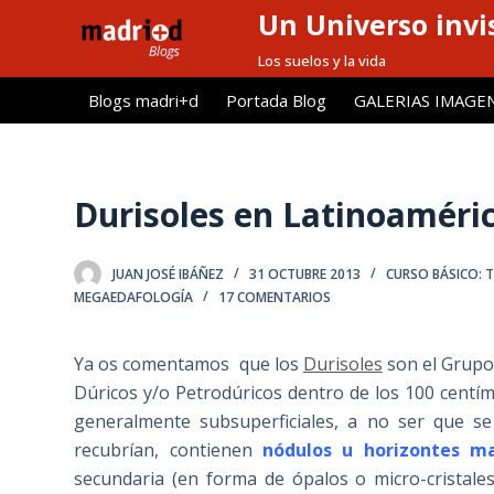
Un Universo invis
S
a
Los suelos y la vida
l
Blogs madri+d
Portada Blog
GALERIAS IMAGE
t
a
r
a
Durisoles en Latinoaméri
l
c
JUAN JOSÉ IBÁÑEZ
31 OCTUBRE 2013
CURSO BÁSICO: 
o
MEGAEDAFOLOGÍA
17 COMENTARIOS
n
t
Ya os comentamos que los
Durisoles
son el Grupo
e
Dúricos y/o Petrodúricos dentro de los 100 centíme
n
generalmente subsuperficiales, a no ser que se
i
recubrían, contienen
nódulos u horizontes ma
d
secundaria (en forma de ópalos o micro-cristales
o