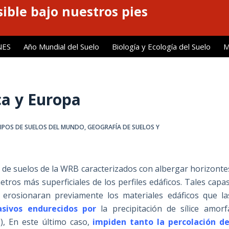
ible bajo nuestros pies
NES
Año Mundial del Suelo
Biología y Ecología del Suelo
M
ca y Europa
TIPOS DE SUELOS DEL MUNDO
,
GEOGRAFÍA DE SUELOS Y
 de suelos de la WRB caracterizados con albergar horizonte
tros más superficiales de los perfiles edáficos. Tales capas
 erosionaran previamente los materiales edáficos que la
sivos endurecidos por
la precipitación de sílice amorf
), En este último caso,
impiden tanto la percolación de