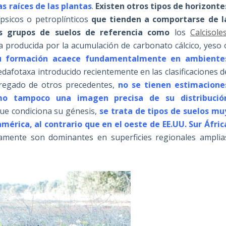
s raíces de las plantas
.
Existen otros tipos de horizonte
psicos o petroplínticos
que tienden a comportarse de l
os grupos de suelos de referencia como
los
Calcisole
a producida por la acumulación de carbonato cálcico, yeso 
u formación acaece fundamentalmente en ambiente
edafotaxa introducido recientemente en las clasificaciones d
gregado de otros precedentes,
no se tienen estimacione
omo tampoco una imagen precisa de su distribució
 que condiciona su génesis,
se
trata de tipos de suelos mu
érica, al contrario que en el oeste de EE.UU. Sur Áfric
ramente son dominantes en superficies regionales amplia