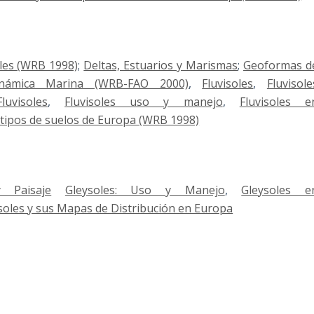
ales (WRB 1998)
;
Deltas, Estuarios y Marismas
;
Geoformas d
námica Marina (WRB-FAO 2000)
,
Fluvisoles
,
Fluvisole
uvisoles
,
Fluvisoles uso y manejo
,
Fluvisoles e
tipos de suelos de Europa (WRB 1998)
 Paisaje
Gleysoles: Uso y Manejo
,
Gleysoles e
soles y sus Mapas de Distribución en Europa