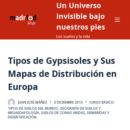
Un Universo
S
a
invisible bajo
l
nuestros pies
t
Los suelos y la vida
a
r
a
Tipos de Gypsisoles y Sus
l
c
Mapas de Distribución en
o
n
Europa
t
e
JUAN JOSÉ IBÁÑEZ
5 DICIEMBRE 2013
CURSO BÁSICO:
n
TIPOS DE SUELOS DEL MUNDO
,
GEOGRAFÍA DE SUELOS Y
i
MEGAEDAFOLOGÍA
,
SUELOS DE ZONAS ÁRIDAS, SEMIÁRIDAS Y
DESERTIFICACIÓN
d
o