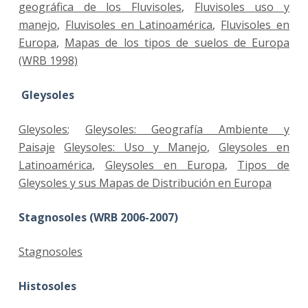
geográfica de los Fluvisoles
,
Fluvisoles uso y
manejo
,
Fluvisoles en Latinoamérica
,
Fluvisoles en
Europa
,
Mapas de los tipos de suelos de Europa
(WRB 1998)
Gleysoles
Gleysoles
;
Gleysoles: Geografía Ambiente y
Paisaje
Gleysoles: Uso y Manejo
,
Gleysoles en
Latinoamérica
,
Gleysoles en Europa
,
Tipos de
Gleysoles y sus Mapas de Distribución en Europa
Stagnosoles (WRB 2006-2007)
Stagnosoles
Histosoles