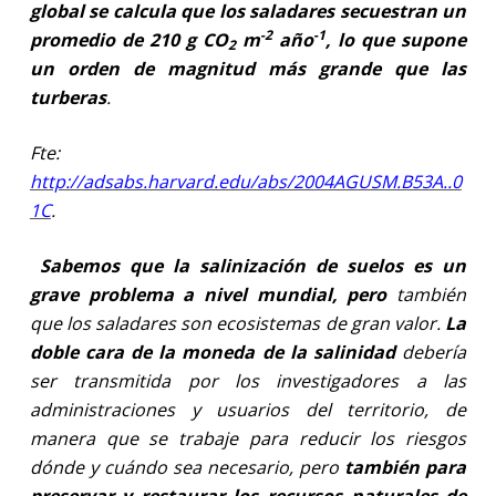
global se calcula que los saladares secuestran un
-2
-1
promedio de 210 g CO
m
año
, lo que supone
2
un orden de magnitud más grande que las
turberas
.
Fte:
http://adsabs.harvard.edu/abs/2004AGUSM.B53A..0
1C
.
Sabemos que la salinización de suelos es un
grave problema a nivel mundial, pero
también
que los saladares son ecosistemas de gran valor.
La
doble cara de la moneda de la salinidad
debería
ser transmitida por los investigadores a las
administraciones y usuarios del territorio, de
manera que se trabaje para reducir los riesgos
dónde y cuándo sea necesario, pero
también para
preservar y restaurar los recursos naturales de