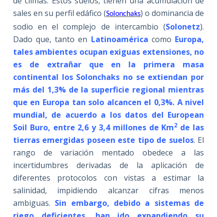
de climas. Estos suelos, tienen una acumulación de
sales en su perfil edáfico (
) o dominancia de
Solonchaks
sodio en el complejo de intercambio (
Solonetz
).
Dado que, tanto en
Latinoamé
rica
como
Europa,
tales ambientes ocupan exiguas extensiones, no
es de extrañar que en la primera masa
continental los Solonchaks no se extiendan por
más del 1,3% de la superficie regional mientras
que en Europa tan solo alcancen el 0,3%. A nivel
mundial, de acuerdo a los datos del European
2
Soil Buro, entre 2,6 y 3,4 millones de Km
de las
tierras emergidas poseen este tipo de suelos
. El
rango de variación mentado obedece a las
incertidumbres derivadas de la aplicación de
diferentes protocolos con vistas a estimar la
salinidad, impidiendo alcanzar cifras menos
ambiguas.
Sin embargo, debido a sistemas de
riego deficientes, han ido expandiendo su