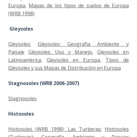
Europa
,
Mapas de los tipos de suelos de Europa
(WRB 1998)
Gleysoles
Gleysoles
;
Gleysoles: Geografía Ambiente y
Paisaje
Gleysoles: Uso y Manejo
,
Gleysoles en
Latinoamérica
,
Gleysoles en Europa
,
Tipos de
Gleysoles y sus Mapas de Distribución en Europa
Stagnosoles (WRB 2006-2007)
Stagnosoles
Histosoles
Histosoles (WRB 1998): Las Turberas
;
Histosoles
(Turberas): Geografía, Ambiente y Paisaje
;