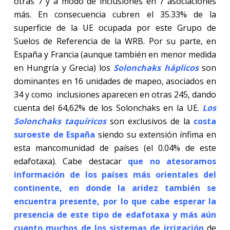
otras 7 y a modo de inclusiones en 7 asociaciones
más. En consecuencia cubren el 35.33% de la
superficie de la UE ocupada por este Grupo de
Suelos de Referencia de la WRB. Por su parte, en
España y Francia (aunque también en menor medida
en Hungría y Grecia) los
Solonchaks háplicos
son
dominantes en 16 unidades de mapeo, asociados en
34 y como inclusiones aparecen en otras 245, dando
cuenta del 64,62% de los Solonchaks en la UE.
Los
Solonchaks taquíricos
son exclusivos de la
costa
suroeste de España
siendo su extensión ínfima en
esta mancomunidad de países (el 0.04% de este
edafotaxa). Cabe destacar
que no atesoramos
información de los países más orientales del
continente, en donde la aridez también se
encuentra presente, por lo que cabe esperar la
presencia de este tipo de edafotaxa y más aún
cuanto
muchos de los sistemas de irrigación
de