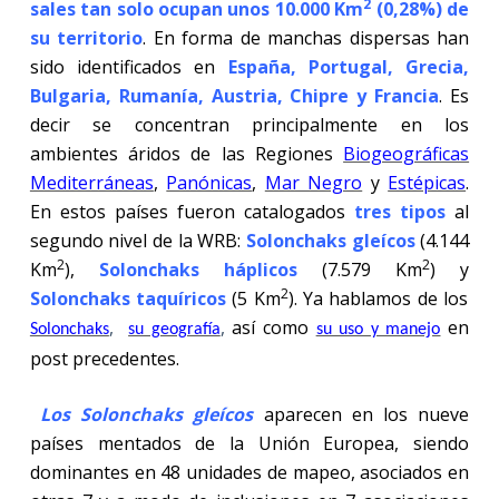
2
sales tan solo ocupan unos 10.000 Km
(0,28%) de
su territorio
. En forma de manchas dispersas han
sido identificados en
España, Portugal, Grecia,
Bulgaria, Rumanía, Austria, Chipre y Francia
. Es
decir se concentran principalmente en los
ambientes áridos de las Regiones
Biogeográficas
Mediterráneas
,
Panónicas
,
Mar Negro
y
Estépicas
.
En estos países fueron catalogados
tres tipos
al
segundo nivel de la WRB:
Solonchaks gleícos
(4.144
2
2
Km
),
Solonchaks háplicos
(7.579 Km
) y
2
Solonchaks taquíricos
(5 Km
). Ya hablamos de los
,
,
así como
en
Solonchaks
su geografía
su uso y manejo
post precedentes.
Los Solonchaks gleícos
aparecen en los nueve
países mentados de la Unión Europea, siendo
dominantes en 48 unidades de mapeo, asociados en