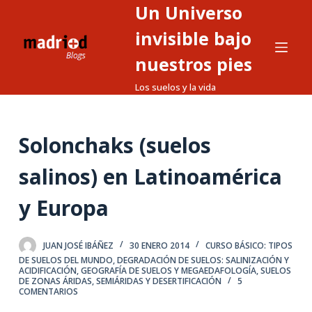
Un Universo
S
a
invisible bajo
l
nuestros pies
t
Los suelos y la vida
a
r
a
Solonchaks (suelos
l
c
salinos) en Latinoamérica
o
n
y Europa
t
e
JUAN JOSÉ IBÁÑEZ
30 ENERO 2014
CURSO BÁSICO: TIPOS
n
DE SUELOS DEL MUNDO
,
DEGRADACIÓN DE SUELOS: SALINIZACIÓN Y
i
ACIDIFICACIÓN
,
GEOGRAFÍA DE SUELOS Y MEGAEDAFOLOGÍA
,
SUELOS
DE ZONAS ÁRIDAS, SEMIÁRIDAS Y DESERTIFICACIÓN
5
d
COMENTARIOS
o