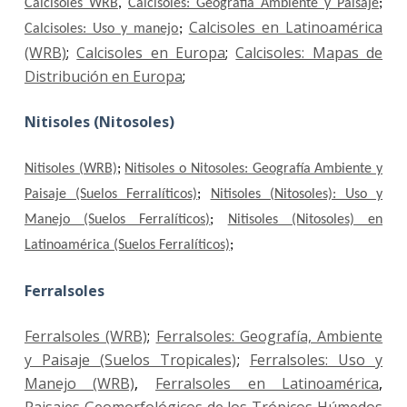
Calcisoles WRB
,
Calcisoles: Geografía Ambiente y Paisaje
;
Calcisoles en Latinoamérica
Calcisoles: Uso y manejo
;
(WRB)
;
Calcisoles en Europa
;
Calcisoles: Mapas de
Distribución en Europa
;
Nitisoles (Nitosoles)
Nitisoles (WRB)
;
Nitisoles o Nitosoles: Geografía Ambiente y
Paisaje (Suelos Ferralíticos)
;
Nitisoles (Nitosoles): Uso y
Manejo (Suelos Ferralíticos)
;
Nitisoles (Nitosoles) en
Latinoamérica (Suelos Ferralíticos)
;
Ferralsoles
Ferralsoles (WRB)
;
Ferralsoles: Geografía, Ambiente
y Paisaje (Suelos Tropicales)
;
Ferralsoles: Uso y
Manejo (WRB)
,
Ferralsoles en Latinoamérica
,
Paisajes Geomorfológicos de los Trópicos Húmedos