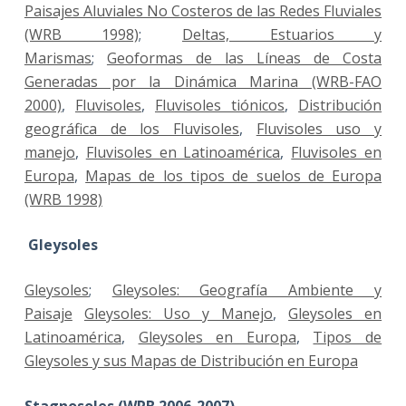
Paisajes Aluviales No Costeros de las Redes Fluviales
(WRB 1998)
;
Deltas, Estuarios y
Marismas
;
Geoformas de las Líneas de Costa
Generadas por la Dinámica Marina (WRB-FAO
2000)
,
Fluvisoles
,
Fluvisoles tiónicos
,
Distribución
geográfica de los Fluvisoles
,
Fluvisoles uso y
manejo
,
Fluvisoles en Latinoamérica
,
Fluvisoles en
Europa
,
Mapas de los tipos de suelos de Europa
(WRB 1998)
Gleysoles
Gleysoles
;
Gleysoles: Geografía Ambiente y
Paisaje
Gleysoles: Uso y Manejo
,
Gleysoles en
Latinoamérica
,
Gleysoles en Europa
,
Tipos de
Gleysoles y sus Mapas de Distribución en Europa
Stagnosoles (WRB 2006-2007)