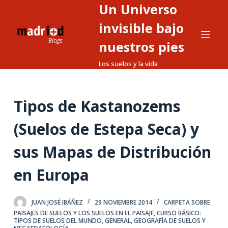
Un Universo
S
a
invisible bajo
l
nuestros pies
t
Los suelos y la vida
a
r
a
Tipos de Kastanozems
l
c
(Suelos de Estepa Seca) y
o
n
sus Mapas de Distribución
t
en Europa
e
n
i
JUAN JOSÉ IBÁÑEZ
29 NOVIEMBRE 2014
CARPETA SOBRE
d
PAISAJES DE SUELOS Y LOS SUELOS EN EL PAISAJE
,
CURSO BÁSICO:
TIPOS DE SUELOS DEL MUNDO
,
GENERAL
,
GEOGRAFÍA DE SUELOS Y
o