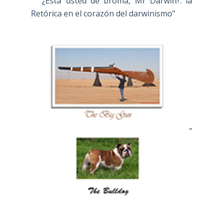
" ¿Está usted de broma, Mr Darwin?: la
Retórica en el corazón del darwinismo"
"