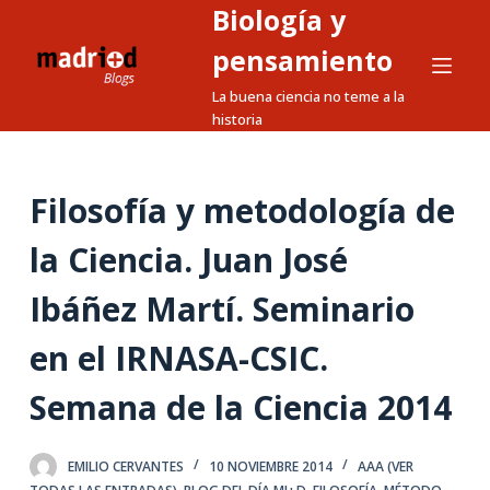
Biología y
S
a
pensamiento
l
La buena ciencia no teme a la
t
historia
a
r
a
Filosofía y metodología de
l
la Ciencia. Juan José
c
o
Ibáñez Martí. Seminario
n
t
en el IRNASA-CSIC.
e
n
Semana de la Ciencia 2014
i
d
EMILIO CERVANTES
10 NOVIEMBRE 2014
AAA (VER
o