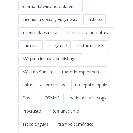
idioma darwiniano o darvinés
Ingeniería social y Eugenesia
Instinto
invento darwinista
la escritura autoritaria
Lamarck
Lenguaje
metamorfosis
Máquina incapaz de distinguir
Máximo Sandín
método experimental
naturalistas proscritos
naturphilosophie
Orwell
OSMNS
padre de la biología
Procrusto
Romanticismo
Trabalenguas
trampa semántica