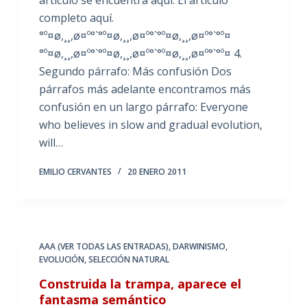
completo aquí.
°º¤ø,¸¸,ø¤º°`°º¤ø,¸¸,ø¤º°`°º¤ø,¸¸,ø¤º°`°º¤
°º¤ø,¸¸,ø¤º°`°º¤ø,¸¸,ø¤º°`°º¤ø,¸¸,ø¤º°`°º¤ 4.
Segundo párrafo: Más confusión Dos
párrafos más adelante encontramos más
confusión en un largo párrafo: Everyone
who believes in slow and gradual evolution,
will…
EMILIO CERVANTES
20 ENERO 2011
AAA (VER TODAS LAS ENTRADAS)
,
DARWINISMO
,
EVOLUCIÓN
,
SELECCIÓN NATURAL
Construida la trampa, aparece el
fantasma semántico