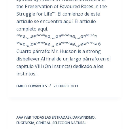
the Preservation of Favoured Races in the
Struggle for Life””. El comienzo de este
artículo se encuentra aquí. El artículo
completo aquí.
°º¤ø,¸¸,ø¤º°`°º¤ø,¸¸,ø¤º°`°º¤ø,¸¸,ø¤º°`°º¤
°º¤ø,¸¸,ø¤º°`°º¤ø,¸¸,ø¤º°`°º¤ø,¸¸,ø¤º°`°º¤ 6.
Cuarto párrafo: Mr. Hudson is a strong
disbeliever Al final de un largo párrafo en el
capítulo VIII (On Instincts) dedicado a los
instintos…
EMILIO CERVANTES
21 ENERO 2011
AAA (VER TODAS LAS ENTRADAS)
,
DARWINISMO
,
EUGENESIA
,
GENERAL
,
SELECCIÓN NATURAL