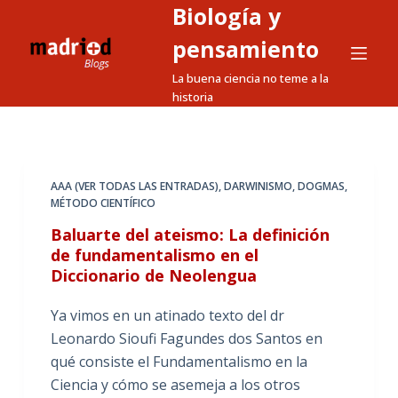
Biología y
S
a
pensamiento
l
La buena ciencia no teme a la
t
historia
a
r
a
l
AAA (VER TODAS LAS ENTRADAS)
,
DARWINISMO
,
DOGMAS
,
MÉTODO CIENTÍFICO
c
o
Baluarte del ateismo: La definición
n
de fundamentalismo en el
Diccionario de Neolengua
t
e
Ya vimos en un atinado texto del dr
n
Leonardo Sioufi Fagundes dos Santos en
i
qué consiste el Fundamentalismo en la
d
Ciencia y cómo se asemeja a los otros
o