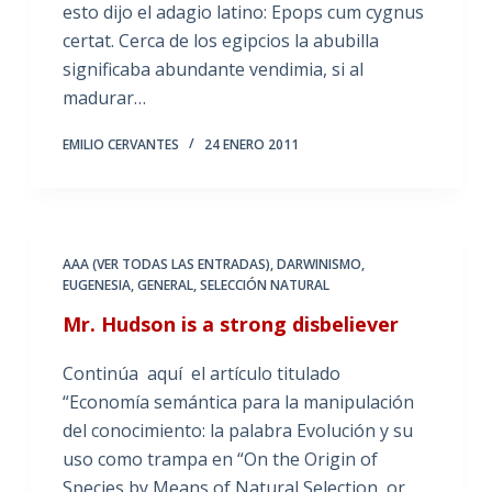
esto dijo el adagio latino: Epops cum cygnus
certat. Cerca de los egipcios la abubilla
significaba abundante vendimia, si al
madurar…
EMILIO CERVANTES
24 ENERO 2011
AAA (VER TODAS LAS ENTRADAS)
,
DARWINISMO
,
EUGENESIA
,
GENERAL
,
SELECCIÓN NATURAL
Mr. Hudson is a strong disbeliever
Continúa aquí el artículo titulado
“Economía semántica para la manipulación
del conocimiento: la palabra Evolución y su
uso como trampa en “On the Origin of
Species by Means of Natural Selection, or