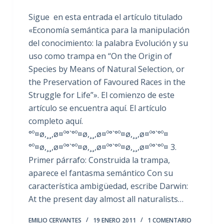
Sigue en esta entrada el artículo titulado
«Economía semántica para la manipulación
del conocimiento: la palabra Evolución y su
uso como trampa en “On the Origin of
Species by Means of Natural Selection, or
the Preservation of Favoured Races in the
Struggle for Life”». El comienzo de este
artículo se encuentra aquí. El artículo
completo aquí.
°º¤ø,¸¸,ø¤º°`°º¤ø,¸¸,ø¤º°`°º¤ø,¸¸,ø¤º°`°º¤
°º¤ø,¸¸,ø¤º°`°º¤ø,¸¸,ø¤º°`°º¤ø,¸¸,ø¤º°`°º¤ 3.
Primer párrafo: Construida la trampa,
aparece el fantasma semántico Con su
característica ambigüedad, escribe Darwin:
At the present day almost all naturalists…
EMILIO CERVANTES
19 ENERO 2011
1 COMENTARIO