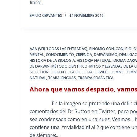
libro…
EMILIO CERVANTES
14 NOVIEMBRE 2016
AAA (VER TODAS LAS ENTRADAS)
,
BINOMIO CON-CON
,
BIOLO
MENTAL
,
CONOCIMIENTO
,
CREENCIA
,
DARWINISMO
,
DIVULGAC
HISTORIA DE LA BIOLOGIA
,
HISTORIA NATURAL
,
IDIOMA DARW
DE DARWIN
,
MÉTODO CIENTÍFICO
,
MITOS Y LEYENDAS DE LA C
SELECTION
,
ORIGEN DE LA BIOLOGÍA
,
ORWELL
,
OSMNS
,
OSMNS
NATURAL
,
TRABALENGUAS
,
TRAMPA SEMÁNTICA
Ahora que vamos despacio, vamos a
En la imagen se pretende una definición d
comentarios del Dr Sutton en Twitter, pero podrí
sea condensada como en una nuez. Veamos… No
contiene una trivialidad ni al 2 que contiene un
de siempre:…