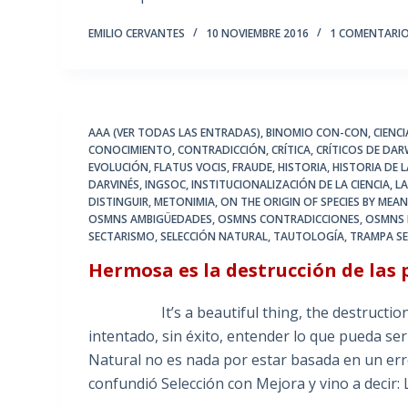
EMILIO CERVANTES
10 NOVIEMBRE 2016
1 COMENTARI
AAA (VER TODAS LAS ENTRADAS)
,
BINOMIO CON-CON
,
CIENC
CONOCIMIENTO
,
CONTRADICCIÓN
,
CRÍTICA
,
CRÍTICOS DE DAR
EVOLUCIÓN
,
FLATUS VOCIS
,
FRAUDE
,
HISTORIA
,
HISTORIA DE 
DARVINÉS
,
INGSOC
,
INSTITUCIONALIZACIÓN DE LA CIENCIA
,
L
DISTINGUIR
,
METONIMIA
,
ON THE ORIGIN OF SPECIES BY MEA
OSMNS AMBIGÜEDADES
,
OSMNS CONTRADICCIONES
,
OSMNS 
SECTARISMO
,
SELECCIÓN NATURAL
,
TAUTOLOGÍA
,
TRAMPA S
Hermosa es la destrucción de las 
It’s a beautiful thing, the destruction of
intentado, sin éxito, entender lo que pueda ser
Natural no es nada por estar basada en un err
confundió Selección con Mejora y vino a decir: 