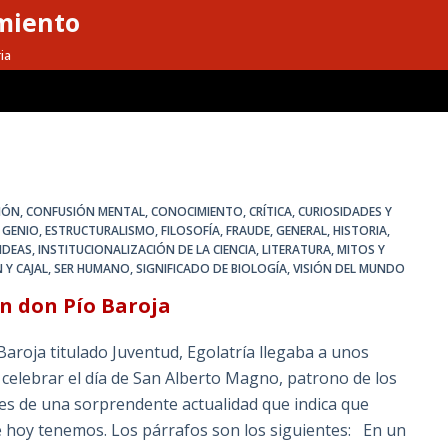
miento
ia
IÓN
,
CONFUSIÓN MENTAL
,
CONOCIMIENTO
,
CRÍTICA
,
CURIOSIDADES Y
L GENIO
,
ESTRUCTURALISMO
,
FILOSOFÍA
,
FRAUDE
,
GENERAL
,
HISTORIA
,
IDEAS
,
INSTITUCIONALIZACIÓN DE LA CIENCIA
,
LITERATURA
,
MITOS Y
 Y CAJAL
,
SER HUMANO
,
SIGNIFICADO DE BIOLOGÍA
,
VISIÓN DEL MUNDO
ún don Pío Baroja
titulado Juventud, Egolatría llegaba a unos
celebrar el día de San Alberto Magno, patrono de los
o es de una sorprendente actualidad que indica que
ue hoy tenemos. Los párrafos son los siguientes: En un