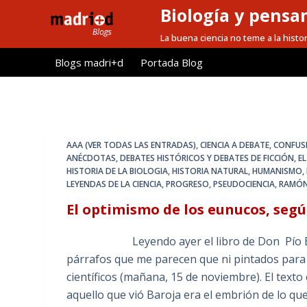
Biología y pensa
S
a
La buena ciencia no teme a la histor
l
Blogs madri+d
Portada Blog
t
a
r
a
l
AAA (VER TODAS LAS ENTRADAS)
,
CIENCIA A DEBATE
,
CONFUS
c
ANÉCDOTAS
,
DEBATES HISTÓRICOS Y DEBATES DE FICCIÓN
,
E
HISTORIA DE LA BIOLOGIA
,
HISTORIA NATURAL
,
HUMANISMO
,
o
LEYENDAS DE LA CIENCIA
,
PROGRESO
,
PSEUDOCIENCIA
,
RAMÓN
n
El optimismo de los eunucos, seg
t
e
Leyendo ayer el libro de Don Pío Baroja 
n
párrafos que me parecen que ni pintados para 
i
científicos (mañana, 15 de noviembre). El text
d
aquello que vió Baroja era el embrión de lo q
o