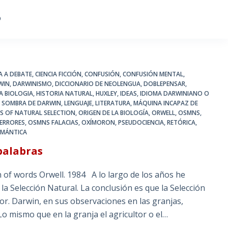
O
IA A DEBATE
,
CIENCIA FICCIÓN
,
CONFUSIÓN
,
CONFUSIÓN MENTAL
,
WIN
,
DARWINISMO
,
DICCIONARIO DE NEOLENGUA
,
DOBLEPENSAR
,
LA BIOLOGIA
,
HISTORIA NATURAL
,
HUXLEY
,
IDEAS
,
IDIOMA DARWINIANO O
A SOMBRA DE DARWIN
,
LENGUAJE
,
LITERATURA
,
MÁQUINA INCAPAZ DE
NS OF NATURAL SELECTION
,
ORIGEN DE LA BIOLOGÍA
,
ORWELL
,
OSMNS
,
ERRORES
,
OSMNS FALACIAS
,
OXÍMORON
,
PSEUDOCIENCIA
,
RETÓRICA
,
EMÁNTICA
palabras
 words Orwell. 1984 A lo largo de los años he
 la Selección Natural. La conclusión es que la Selección
or. Darwin, en sus observaciones en las granjas,
Lo mismo que en la granja el agricultor o el…