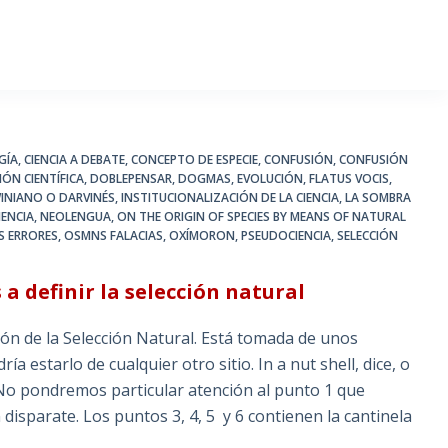
GÍA
,
CIENCIA A DEBATE
,
CONCEPTO DE ESPECIE
,
CONFUSIÓN
,
CONFUSIÓN
IÓN CIENTÍFICA
,
DOBLEPENSAR
,
DOGMAS
,
EVOLUCIÓN
,
FLATUS VOCIS
,
INIANO O DARVINÉS
,
INSTITUCIONALIZACIÓN DE LA CIENCIA
,
LA SOMBRA
IENCIA
,
NEOLENGUA
,
ON THE ORIGIN OF SPECIES BY MEANS OF NATURAL
 ERRORES
,
OSMNS FALACIAS
,
OXÍMORON
,
PSEUDOCIENCIA
,
SELECCIÓN
 definir la selección natural
e la Selección Natural. Está tomada de unos
a estarlo de cualquier otro sitio. In a nut shell, dice, o
 pondremos particular atención al punto 1 que
 disparate. Los puntos 3, 4, 5 y 6 contienen la cantinela