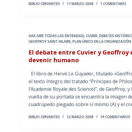
EMILIO CERVANTES
17 MARZO 2008
1 COMENTARIO
AAA (VER TODAS LAS ENTRADAS)
,
CUVIER
,
DEBATES HISTÓRICO
GEOFFROY SAINT HILAIRE
,
PLAN ÚNICO EN LA ORGANIZACIÓN
El debate entre Cuvier y Geoffroy 
devenir humano
El libro de Hervé Le Guyader, titulado «Geoffro
el texto íntegro del tratado “Principes de Phi
l’Academie Royale des Science)”, de Geoffroy, y
vuelta de su portada se encuentra la imagen de
cuadrúpedo plegado sobre sí mismo (A) y el co
EMILIO CERVANTES
12 MARZO 2008
19 COMENTARIOS