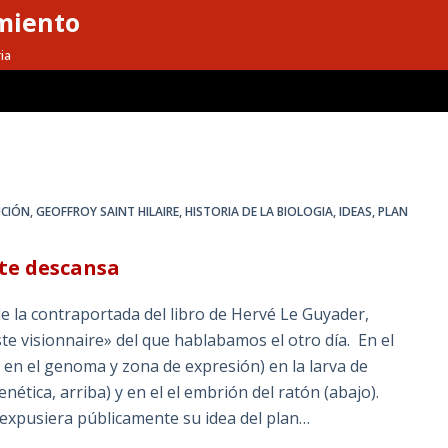
miento
ia
UCIÓN
,
GEOFFROY SAINT HILAIRE
,
HISTORIA DE LA BIOLOGIA
,
IDEAS
,
PLAN
te descansa
de la contraportada del libro de Hervé Le Guyader,
ste visionnaire» del que hablabamos el otro día. En el
 en el genoma y zona de expresión) en la larva de
ética, arriba) y en el el embrión del ratón (abajo).
expusiera públicamente su idea del plan…