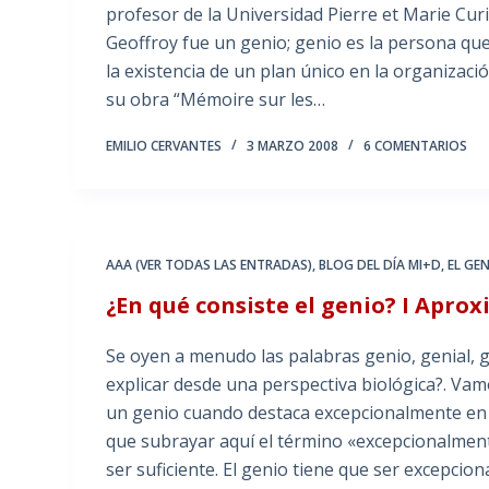
profesor de la Universidad Pierre et Marie Curie
Geoffroy fue un genio; genio es la persona que 
la existencia de un plan único en la organizac
su obra “Mémoire sur les…
EMILIO CERVANTES
3 MARZO 2008
6 COMENTARIOS
AAA (VER TODAS LAS ENTRADAS)
,
BLOG DEL DÍA MI+D
,
EL GE
¿En qué consiste el genio? I Apro
Se oyen a menudo las palabras genio, genial, g
explicar desde una perspectiva biológica?. Va
un genio cuando destaca excepcionalmente en una
que subrayar aquí el término «excepcionalmen
ser suficiente. El genio tiene que ser excepcio