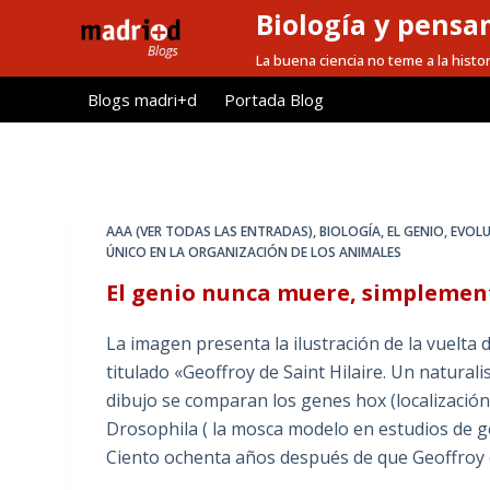
Biología y pensa
S
a
La buena ciencia no teme a la histor
l
Blogs madri+d
Portada Blog
t
a
r
a
l
AAA (VER TODAS LAS ENTRADAS)
,
BIOLOGÍA
,
EL GENIO
,
EVOL
c
ÚNICO EN LA ORGANIZACIÓN DE LOS ANIMALES
o
El genio nunca muere, simplemen
n
t
La imagen presenta la ilustración de la vuelta 
e
titulado «Geoffroy de Saint Hilaire. Un naturali
n
dibujo se comparan los genes hox (localización
i
Drosophila ( la mosca modelo en estudios de gen
d
Ciento ochenta años después de que Geoffroy 
o