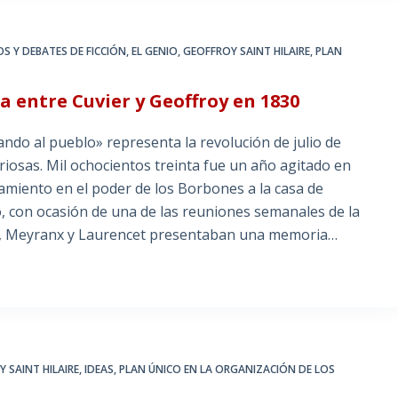
S Y DEBATES DE FICCIÓN
,
EL GENIO
,
GEOFFROY SAINT HILAIRE
,
PLAN
ta entre Cuvier y Geoffroy en 1830
iando al pueblo» representa la revolución de julio de
riosas. Mil ochocientos treinta fue un año agitado en
amiento en el poder de los Borbones a la casa de
o, con ocasión de una de las reuniones semanales de la
as, Meyranx y Laurencet presentaban una memoria…
 SAINT HILAIRE
,
IDEAS
,
PLAN ÚNICO EN LA ORGANIZACIÓN DE LOS