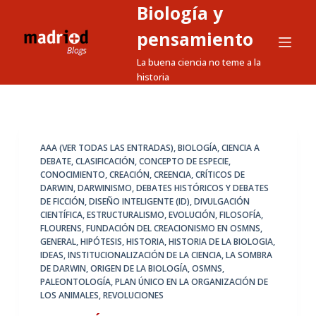
Biología y
S
a
pensamiento
l
La buena ciencia no teme a la
t
historia
a
r
a
l
AAA (VER TODAS LAS ENTRADAS)
,
BIOLOGÍA
,
CIENCIA A
DEBATE
,
CLASIFICACIÓN
,
CONCEPTO DE ESPECIE
,
c
CONOCIMIENTO
,
CREACIÓN
,
CREENCIA
,
CRÍTICOS DE
o
DARWIN
,
DARWINISMO
,
DEBATES HISTÓRICOS Y DEBATES
n
DE FICCIÓN
,
DISEÑO INTELIGENTE (ID)
,
DIVULGACIÓN
CIENTÍFICA
,
ESTRUCTURALISMO
,
EVOLUCIÓN
,
FILOSOFÍA
,
t
FLOURENS
,
FUNDACIÓN DEL CREACIONISMO EN OSMNS
,
e
GENERAL
,
HIPÓTESIS
,
HISTORIA
,
HISTORIA DE LA BIOLOGIA
,
n
IDEAS
,
INSTITUCIONALIZACIÓN DE LA CIENCIA
,
LA SOMBRA
DE DARWIN
,
ORIGEN DE LA BIOLOGÍA
,
OSMNS
,
i
PALEONTOLOGÍA
,
PLAN ÚNICO EN LA ORGANIZACIÓN DE
d
LOS ANIMALES
,
REVOLUCIONES
o