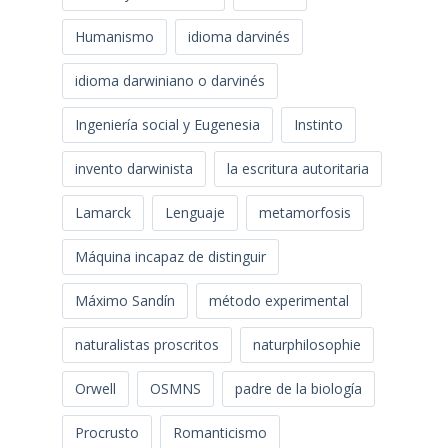
Humanismo
idioma darvinés
idioma darwiniano o darvinés
Ingeniería social y Eugenesia
Instinto
invento darwinista
la escritura autoritaria
Lamarck
Lenguaje
metamorfosis
Máquina incapaz de distinguir
Máximo Sandín
método experimental
naturalistas proscritos
naturphilosophie
Orwell
OSMNS
padre de la biología
Procrusto
Romanticismo