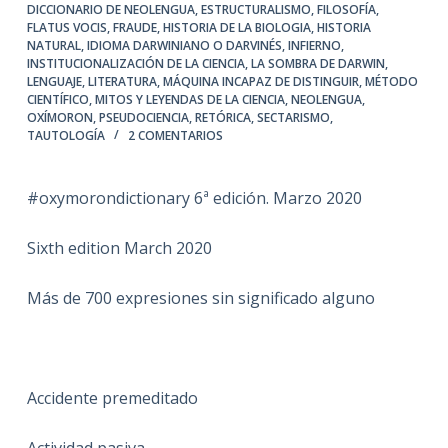
DICCIONARIO DE NEOLENGUA
,
ESTRUCTURALISMO
,
FILOSOFÍA
,
FLATUS VOCIS
,
FRAUDE
,
HISTORIA DE LA BIOLOGIA
,
HISTORIA
NATURAL
,
IDIOMA DARWINIANO O DARVINÉS
,
INFIERNO
,
INSTITUCIONALIZACIÓN DE LA CIENCIA
,
LA SOMBRA DE DARWIN
,
LENGUAJE
,
LITERATURA
,
MÁQUINA INCAPAZ DE DISTINGUIR
,
MÉTODO
CIENTÍFICO
,
MITOS Y LEYENDAS DE LA CIENCIA
,
NEOLENGUA
,
OXÍMORON
,
PSEUDOCIENCIA
,
RETÓRICA
,
SECTARISMO
,
TAUTOLOGÍA
2 COMENTARIOS
#oxymorondictionary 6ª edición. Marzo 2020
Sixth edition March 2020
Más de 700 expresiones sin significado alguno
Accidente premeditado
Actividad pasiva