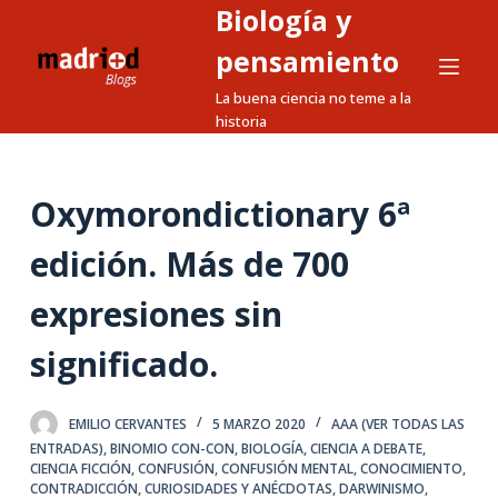
Biología y
S
a
pensamiento
l
La buena ciencia no teme a la
t
historia
a
r
a
Oxymorondictionary 6ª
l
edición. Más de 700
c
o
expresiones sin
n
t
significado.
e
n
EMILIO CERVANTES
5 MARZO 2020
AAA (VER TODAS LAS
i
ENTRADAS)
,
BINOMIO CON-CON
,
BIOLOGÍA
,
CIENCIA A DEBATE
,
d
CIENCIA FICCIÓN
,
CONFUSIÓN
,
CONFUSIÓN MENTAL
,
CONOCIMIENTO
,
o
CONTRADICCIÓN
,
CURIOSIDADES Y ANÉCDOTAS
,
DARWINISMO
,