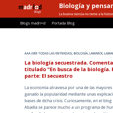
Biología y pensa
S
a
La buena ciencia no teme a la histor
l
Blogs madri+d
Portada Blog
t
a
r
a
l
AAA (VER TODAS LAS ENTRADAS)
,
BIOLOGÍA
,
LAMARCK
,
LAMA
c
La biología secuestrada. Comenta
o
titulado “En busca de la biología.
n
parte: El secuestro
t
e
La economía atraviesa por una de las mayores c
n
ganado la popularidad mediante unas explicaci
i
bases de dicha crisis. Curiosamente, en el blog
d
Abadía se parece mucho a un programa de humor 
o