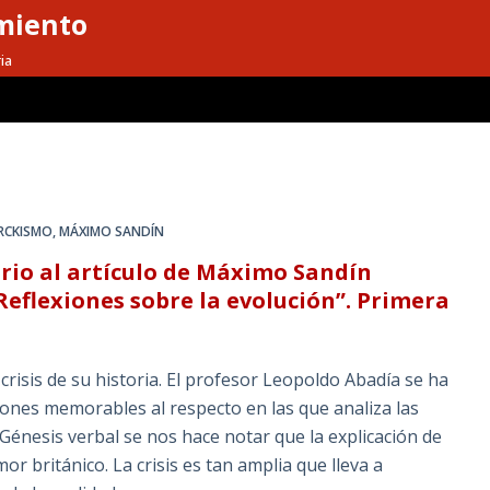
miento
ia
RCKISMO
,
MÁXIMO SANDÍN
rio al artículo de Máximo Sandín
 Reflexiones sobre la evolución”. Primera
risis de su historia. El profesor Leopoldo Abadía se ha
ones memorables al respecto en las que analiza las
 Génesis verbal se nos hace notar que la explicación de
británico. La crisis es tan amplia que lleva a