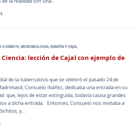
 de la realidad con una…
OS
IA A DEBATE
,
MICROBIOLOGIA
,
RAMÓN Y CAJAL
 Ciencia: lección de Cajal con ejemplo de
al de la tuberculosis que se celebró el pasado 24 de
Madrimasd, Consuelo Ibáñez, dedicaba una entrada en su
d que, lejos de estar extinguida, todavía causa grandes
os a dicha entrada. Entonces, Consuelo nos invitaba a
ichitos, y…
O