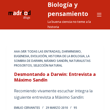
Biología y
S
a
pensamiento
l
La buena ciencia no teme a la
t
historia
a
r
a
l
AAA (VER TODAS LAS ENTRADAS)
,
DARWINISMO
,
EUGENESIA
,
EVOLUCIÓN
,
HISTORIA DE LA BIOLOGIA
,
LA
c
SOMBRA DE DARWIN
,
MÁXIMO SANDÍN
,
NATURALISTAS
o
PROSCRITOS
,
SELECCIÓN NATURAL
n
Desmontando a Darwin: Entrevista a
t
Máximo Sandín
e
n
Recomiendo vivamente escuchar íntegra la
i
siguiente entrevista a Máximo Sandín:
d
o
EMILIO CERVANTES
29 MARZO 2010
95