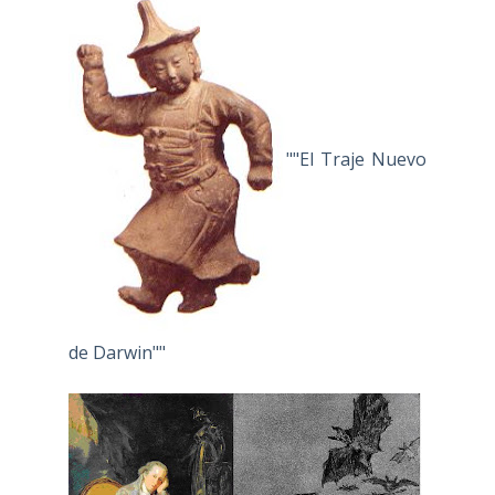
""El Traje Nuevo
de Darwin""