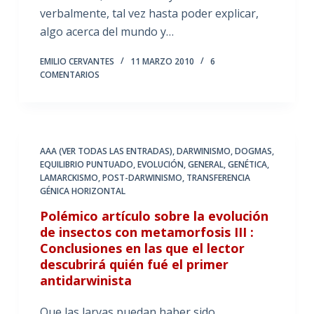
verbalmente, tal vez hasta poder explicar,
algo acerca del mundo y…
EMILIO CERVANTES
11 MARZO 2010
6
COMENTARIOS
AAA (VER TODAS LAS ENTRADAS)
,
DARWINISMO
,
DOGMAS
,
EQUILIBRIO PUNTUADO
,
EVOLUCIÓN
,
GENERAL
,
GENÉTICA
,
LAMARCKISMO
,
POST-DARWINISMO
,
TRANSFERENCIA
GÉNICA HORIZONTAL
Polémico artículo sobre la evolución
de insectos con metamorfosis III :
Conclusiones en las que el lector
descubrirá quién fué el primer
antidarwinista
Que las larvas puedan haber sido