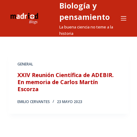
Biología y
S
a
pensamiento
l
La buena ciencia no teme a la
t
historia
a
r
a
l
GENERAL
c
XXIV Reunión Científica de ADEBIR.
o
En memoria de Carlos Martín
n
Escorza
t
EMILIO CERVANTES
23 MAYO 2023
e
n
i
d
o