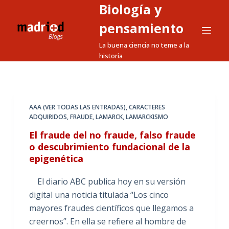
Biología y
S
a
pensamiento
l
La buena ciencia no teme a la
t
historia
a
r
a
l
AAA (VER TODAS LAS ENTRADAS)
,
CARACTERES
ADQUIRIDOS
,
FRAUDE
,
LAMARCK
,
LAMARCKISMO
c
o
El fraude del no fraude, falso fraude
n
o descubrimiento fundacional de la
epigenética
t
e
El diario ABC publica hoy en su versión
n
digital una noticia titulada “Los cinco
i
mayores fraudes científicos que llegamos a
d
creernos”. En ella se refiere al hombre de
o