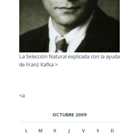
La Selección Natural explicada con la ayuda
de Franz Kafka >
<a
OCTUBRE 2009
L
M
X
J
V
S
D