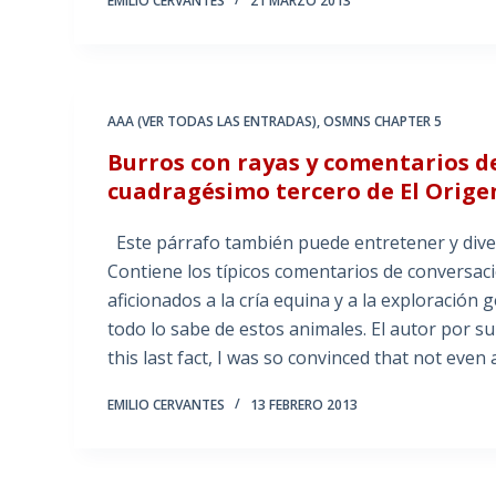
EMILIO CERVANTES
21 MARZO 2013
AAA (VER TODAS LAS ENTRADAS)
,
OSMNS CHAPTER 5
Burros con rayas y comentarios d
cuadragésimo tercero de El Origen
Este párrafo también puede entretener y divert
Contiene los típicos comentarios de conversac
aficionados a la cría equina y a la exploración
todo lo sabe de estos animales. El autor por s
this last fact, I was so convinced that not even 
EMILIO CERVANTES
13 FEBRERO 2013