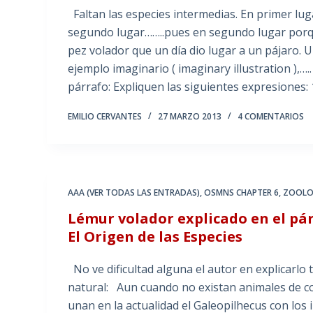
Faltan las especies intermedias. En primer lu
segundo lugar……..pues en segundo lugar porqu
pez volador que un día dio lugar a un pájaro. 
ejemplo imaginario ( imaginary illustration ),….
párrafo: Expliquen las siguientes expresiones:
EMILIO CERVANTES
27 MARZO 2013
4 COMENTARIOS
AAA (VER TODAS LAS ENTRADAS)
,
OSMNS CHAPTER 6
,
ZOOLO
Lémur volador explicado en el p
El Origen de las Especies
No ve dificultad alguna el autor en explicarlo 
natural: Aun cuando no existan animales de co
unan en la actualidad el Galeopilhecus con los 