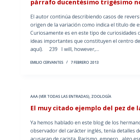
párrafo ducentésimo trigésimo no
El autor continúa describiendo casos de reversió
origen de la variación como indica el título de 
Curiosamente es en este tipo de curiosidades cu
ideas importantes que constituyen el centro d
aquí). 239 I will, however,…
EMILIO CERVANTES
7 FEBRERO 2013
AAA (VER TODAS LAS ENTRADAS)
,
ZOOLOGÍA
El muy citado ejemplo del pez de 
Ya hemos hablado en este blog de los hermanos
observador del carácter inglés, tenía detalles
acusaran de racista. Racismo, empero, algo espec