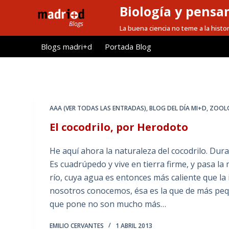
Biología y pensa
S
a
La buena ciencia no teme a la histor
l
Blogs madri+d
Portada Blog
t
a
r
a
l
AAA (VER TODAS LAS ENTRADAS)
,
BLOG DEL DÍA MI+D
,
ZOOL
c
El cocodrilo, por Herodoto
o
n
He aquí ahora la naturaleza del cocodrilo. Dur
t
Es cuadrúpedo y vive en tierra firme, y pasa la
e
río, cuya agua es entonces más caliente que la 
n
nosotros conocemos, ésa es la que de más pe
i
que pone no son mucho más…
d
o
EMILIO CERVANTES
1 ABRIL 2013