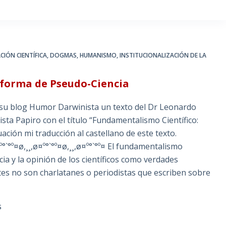
CIÓN CIENTÍFICA
,
DOGMAS
,
HUMANISMO
,
INSTITUCIONALIZACIÓN DE LA
 forma de Pseudo-Ciencia
u blog Humor Darwinista un texto del Dr Leonardo
sta Papiro con el título “Fundamentalismo Científico:
ción mi traducción al castellano de este texto.
ø¤º°`°º¤ø,¸¸,ø¤º°`°º¤ø,¸¸,ø¤º°`°º¤ El fundamentalismo
ncia y la opinión de los científicos como verdades
tes no son charlatanes o periodistas que escriben sobre
S