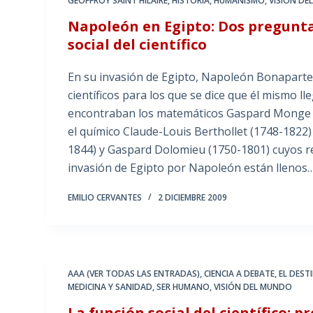
GEOFFROY SAINT HILAIRE
,
HISTORIA
,
HUMANISMO
,
VISIÓN D
Napoleón en Egipto: Dos preguntas
social del científico
En su invasión de Egipto, Napoleón Bonaparte
científicos para los que se dice que él mismo ll
encontraban los matemáticos Gaspard Monge (1
el químico Claude-Louis Berthollet (1748-1822) 
1844) y Gaspard Dolomieu (1750-1801) cuyos re
invasión de Egipto por Napoleón están llenos
EMILIO CERVANTES
2 DICIEMBRE 2009
AAA (VER TODAS LAS ENTRADAS)
,
CIENCIA A DEBATE
,
EL DEST
MEDICINA Y SANIDAD
,
SER HUMANO
,
VISIÓN DEL MUNDO
La función social del científico: 