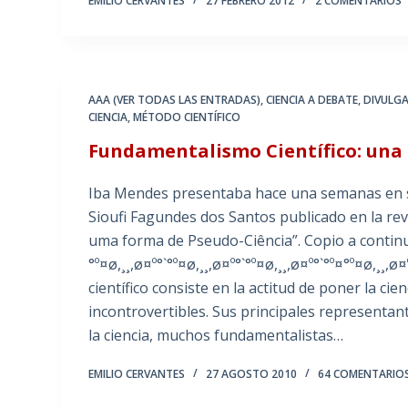
EMILIO CERVANTES
27 FEBRERO 2012
2 COMENTARIOS
AAA (VER TODAS LAS ENTRADAS)
,
CIENCIA A DEBATE
,
DIVULGA
CIENCIA
,
MÉTODO CIENTÍFICO
Fundamentalismo Científico: una
Iba Mendes presentaba hace una semanas en s
Sioufi Fagundes dos Santos publicado en la revi
uma forma de Pseudo-Ciência”. Copio a continua
°º¤ø,¸¸,ø¤º°`°º¤ø,¸¸,ø¤º°`°º¤ø,¸¸,ø¤º°`°º¤°º¤ø,¸¸,
científico consiste en la actitud de poner la cie
incontrovertibles. Sus principales representan
la ciencia, muchos fundamentalistas…
EMILIO CERVANTES
27 AGOSTO 2010
64 COMENTARIO