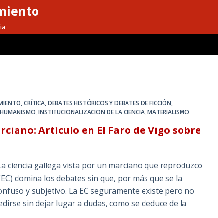
miento
ia
MIENTO
,
CRÍTICA
,
DEBATES HISTÓRICOS Y DEBATES DE FICCIÓN
,
,
HUMANISMO
,
INSTITUCIONALIZACIÓN DE LA CIENCIA
,
MATERIALISMO
rciano: Artículo en El Faro de Vigo sobre
o La ciencia gallega vista por un marciano que reproduzco
 (EC) domina los debates sin que, por más que se la
onfuso y subjetivo. La EC seguramente existe pero no
edirse sin dejar lugar a dudas, como se deduce de la
…