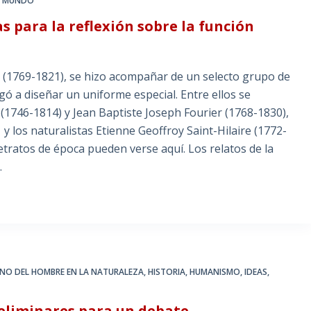
EL MUNDO
 para la reflexión sobre la función
 (1769-1821), se hizo acompañar de un selecto grupo de
egó a diseñar un uniforme especial. Entre ellos se
746-1814) y Jean Baptiste Joseph Fourier (1768-1830),
y los naturalistas Etienne Geoffroy Saint-Hilaire (1772-
tratos de época pueden verse aquí. Los relatos de la
…
INO DEL HOMBRE EN LA NATURALEZA
,
HISTORIA
,
HUMANISMO
,
IDEAS
,
preliminares para un debate