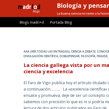
Biología y pensa
S
a
La buena ciencia no teme a la histor
l
Blogs madri+d
Portada Blog
t
a
r
a
l
AAA (VER TODAS LAS ENTRADAS)
,
CIENCIA A DEBATE
,
CONOCI
c
DIVULGACIÓN CIENTÍFICA
,
DOBLEPENSAR
,
FILOSOFÍA
,
FRAUDE
o
La ciencia gallega vista por un ma
n
ciencia y excelencia
t
e
El Faro de Vigo publica hoy el artículo titulad
n
a continuación……….. La «excelencia científica»
i
ensalce y promueva, deje de ser un concepto c
d
sabemos con precisión lo que es ni si podría m
o
lectura de dos artículos publicados en Faro de