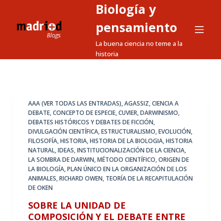
Biología y
S
a
pensamiento
l
La buena ciencia no teme a la
t
historia
a
r
a
l
AAA (VER TODAS LAS ENTRADAS)
,
AGASSIZ
,
CIENCIA A
DEBATE
,
CONCEPTO DE ESPECIE
,
CUVIER
,
DARWINISMO
,
c
DEBATES HISTÓRICOS Y DEBATES DE FICCIÓN
,
o
DIVULGACIÓN CIENTÍFICA
,
ESTRUCTURALISMO
,
EVOLUCIÓN
,
n
FILOSOFÍA
,
HISTORIA
,
HISTORIA DE LA BIOLOGIA
,
HISTORIA
NATURAL
,
IDEAS
,
INSTITUCIONALIZACIÓN DE LA CIENCIA
,
t
LA SOMBRA DE DARWIN
,
MÉTODO CIENTÍFICO
,
ORIGEN DE
e
LA BIOLOGÍA
,
PLAN ÚNICO EN LA ORGANIZACIÓN DE LOS
n
ANIMALES
,
RICHARD OWEN
,
TEORÍA DE LA RECAPITULACIÓN
DE OKEN
i
d
SOBRE LA UNIDAD DE
COMPOSICIÓN Y EL DEBATE ENTRE
o