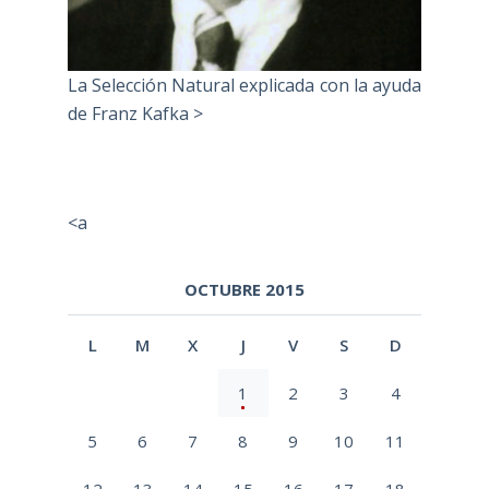
La Selección Natural explicada con la ayuda
de Franz Kafka >
<a
OCTUBRE 2015
L
M
X
J
V
S
D
1
2
3
4
5
6
7
8
9
10
11
12
13
14
15
16
17
18