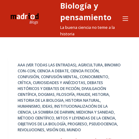
Biología y
S
a
pensamiento
l
La buena ciencia no teme a la
t
historia
a
r
a
l
AAA (VER TODAS LAS ENTRADAS)
,
AGRICULTURA
,
BINOMIO
CON-CON
,
CIENCIA A DEBATE
,
CIENCIA FICCIÓN
,
c
CONFUSIÓN
,
CONFUSIÓN MENTAL
,
CONOCIMIENTO
,
o
CRÍTICA
,
CURIOSIDADES Y ANÉCDOTAS
,
DEBATES
n
HISTÓRICOS Y DEBATES DE FICCIÓN
,
DIVULGACIÓN
CIENTÍFICA
,
DOGMAS
,
FILOSOFÍA
,
FRAUDE
,
HISTORIA
,
t
HISTORIA DE LA BIOLOGIA
,
HISTORIA NATURAL
,
e
HUMANISMO
,
IDEAS
,
INSTITUCIONALIZACIÓN DE LA
n
CIENCIA
,
LA SOMBRA DE DARWIN
,
MEDICINA Y SANIDAD
,
MÉTODO CIENTÍFICO
,
MITOS Y LEYENDAS DE LA CIENCIA
,
i
OBJETIVOS DE LA BIOLOGÍA
,
PROGRESO
,
PSEUDOCIENCIA
,
d
REVOLUCIONES
,
VISIÓN DEL MUNDO
o