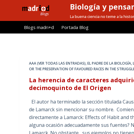
Biología y pensa
S
a
La buena ciencia no teme a la histor
l
Blogs madri+d
Portada Blog
t
a
r
a
l
AAA (VER TODAS LAS ENTRADAS)
,
EL PADRE DE LA BIOLOGÍA
,
c
OR THE PRESERVATION OF FAVOURED RACES IN THE STRUGGLE
o
La herencia de caracteres adquiri
n
decimoquinto de El Origen
t
e
El autor ha terminado la sección titulada Causa
n
de Lamarck sin mencionar su nombre. Comienza
i
directamente a Lamarck: Effects of Habit and t
d
alguna ocasión adecuadamente sus fuentes? No e
o
Lamarck. No obstante, sus ejemplos no tienen n