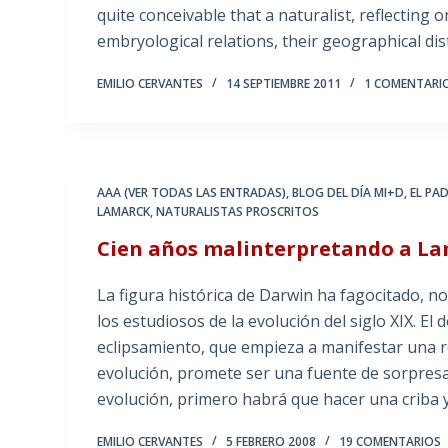
quite conceivable that a naturalist, reflecting 
embryological relations, their geographical dis
EMILIO CERVANTES
14 SEPTIEMBRE 2011
1 COMENTARI
AAA (VER TODAS LAS ENTRADAS)
,
BLOG DEL DÍA MI+D
,
EL PA
LAMARCK
,
NATURALISTAS PROSCRITOS
Cien años malinterpretando a Lam
La figura histórica de Darwin ha fagocitado, no
los estudiosos de la evolución del siglo XIX. El
eclipsamiento, que empieza a manifestar una re
evolución, promete ser una fuente de sorpresa
evolución, primero habrá que hacer una criba
EMILIO CERVANTES
5 FEBRERO 2008
19 COMENTARIOS