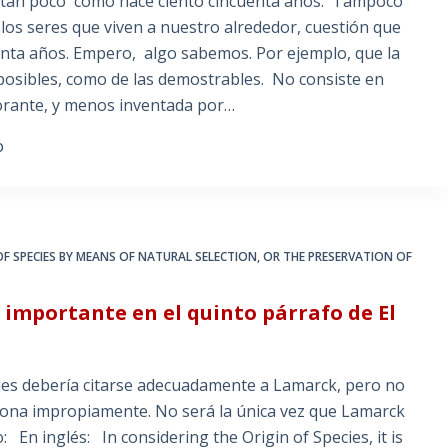
i tan poco como hace ciento cincuenta años. Tampoco
los seres que viven a nuestro alrededor, cuestión que
nta años. Empero, algo sabemos. Por ejemplo, que la
o posibles, como de las demostrables. No consiste en
norante, y menos inventada por…
O
OF SPECIES BY MEANS OF NATURAL SELECTION
,
OR THE PRESERVATION OF
 importante en el quinto párrafo de El
cies debería citarse adecuadamente a Lamarck, pero no
nciona impropiamente. No será la única vez que Lamarck
: En inglés: In considering the Origin of Species, it is