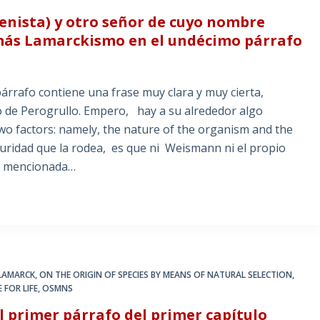
nista) y otro señor de cuyo nombre
más Lamarckismo en el undécimo párrafo
árrafo contiene una frase muy clara y muy cierta,
 o de Perogrullo. Empero, hay a su alrededor algo
two factors: namely, the nature of the organism and the
curidad que la rodea, es que ni Weismann ni el propio
la mencionada…
LAMARCK
,
ON THE ORIGIN OF SPECIES BY MEANS OF NATURAL SELECTION
,
 FOR LIFE
,
OSMNS
 primer párrafo del primer capítulo