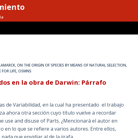
miento
ia
LAMARCK
,
ON THE ORIGIN OF SPECIES BY MEANS OF NATURAL SELECTION
,
 FOR LIFE
,
OSMNS
dos en la obra de Darwin: Párrafo
s de Variabilidad, en la cual ha presentado el trabajo
 ahora otra sección cuyo título vuelve a recordar
he use and disuse of Parts. ¿Mencionará el autor en
n lo que se refiere a varios autores. Entre ellos,
ada que envidiar al de la jirafa,…