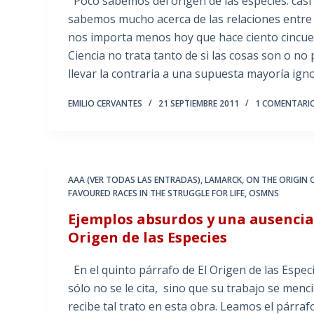
Poco sabemos del origen de las especies: cas
sabemos mucho acerca de las relaciones entre 
nos importa menos hoy que hace ciento cincue
Ciencia no trata tanto de si las cosas son o n
llevar la contraria a una supuesta mayoría ig
EMILIO CERVANTES
21 SEPTIEMBRE 2011
1 COMENTARI
AAA (VER TODAS LAS ENTRADAS)
,
LAMARCK
,
ON THE ORIGIN 
FAVOURED RACES IN THE STRUGGLE FOR LIFE
,
OSMNS
Ejemplos absurdos y una ausencia
Origen de las Especies
En el quinto párrafo de El Origen de las Espe
sólo no se le cita, sino que su trabajo se me
recibe tal trato en esta obra. Leamos el párrafo