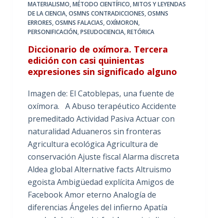
MATERIALISMO
,
MÉTODO CIENTÍFICO
,
MITOS Y LEYENDAS
DE LA CIENCIA
,
OSMNS CONTRADICCIONES
,
OSMNS
ERRORES
,
OSMNS FALACIAS
,
OXÍMORON
,
PERSONIFICACIÓN
,
PSEUDOCIENCIA
,
RETÓRICA
Diccionario de oxímora. Tercera
edición con casi quinientas
expresiones sin significado alguno
Imagen de: El Catoblepas, una fuente de
oxímora. A Abuso terapéutico Accidente
premeditado Actividad Pasiva Actuar con
naturalidad Aduaneros sin fronteras
Agricultura ecológica Agricultura de
conservación Ajuste fiscal Alarma discreta
Aldea global Alternative facts Altruismo
egoista Ambigüedad explícita Amigos de
Facebook Amor eterno Analogía de
diferencias Ángeles del infierno Apatía