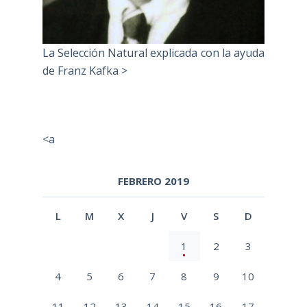
La Selección Natural explicada con la ayuda
de Franz Kafka >
<a
FEBRERO 2019
L
M
X
J
V
S
D
1
2
3
4
5
6
7
8
9
10
11
12
13
14
15
16
17