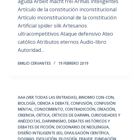
aguda Arbeit macht frei Armas inteligentes
Artículo de la constitución inconstitucional
Artículo inconstitucional de la constitución
Artificial spider silk Artesanos
ultracompetitivos Ataque defensivo Ateo
católico Atributos eternos Audio-libro
Autoridad…
EMILIO CERVANTES
19 FEBRERO 2019
AAA (VER TODAS LAS ENTRADAS)
,
BINOMIO CON-CON
,
BIOLOGÍA
,
CIENCIA A DEBATE
,
CONFUSIÓN
,
CONFUSIÓN
MENTAL
,
CONOCIMIENTO
,
CONTRADICCIÓN
,
CREACIÓN
,
CREENCIA
,
CRÍTICA
,
CRÍTICOS DE DARWIN
,
CURIOSIDADES Y
ANÉCDOTAS
,
DARWINISMO
,
DEBATES HISTÓRICOS Y
DEBATES DE FICCIÓN
,
DICCIONARIO DE NEOLENGUA
,
DISEÑO INTELIGENTE (ID)
,
DIVULGACIÓN CIENTÍFICA
,
DOGMAS
,
EVOLUCIÓN
,
FILOSOFÍA
,
FRAUDE
,
FUNDACIÓN