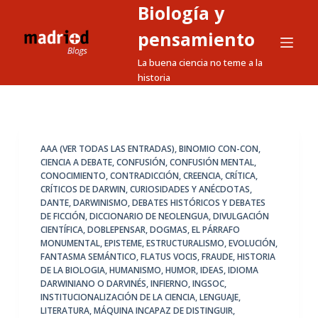
Biología y
S
a
pensamiento
l
La buena ciencia no teme a la
t
historia
a
r
a
l
AAA (VER TODAS LAS ENTRADAS)
,
BINOMIO CON-CON
,
CIENCIA A DEBATE
,
CONFUSIÓN
,
CONFUSIÓN MENTAL
,
c
CONOCIMIENTO
,
CONTRADICCIÓN
,
CREENCIA
,
CRÍTICA
,
o
CRÍTICOS DE DARWIN
,
CURIOSIDADES Y ANÉCDOTAS
,
n
DANTE
,
DARWINISMO
,
DEBATES HISTÓRICOS Y DEBATES
DE FICCIÓN
,
DICCIONARIO DE NEOLENGUA
,
DIVULGACIÓN
t
CIENTÍFICA
,
DOBLEPENSAR
,
DOGMAS
,
EL PÁRRAFO
e
MONUMENTAL
,
EPISTEME
,
ESTRUCTURALISMO
,
EVOLUCIÓN
,
n
FANTASMA SEMÁNTICO
,
FLATUS VOCIS
,
FRAUDE
,
HISTORIA
DE LA BIOLOGIA
,
HUMANISMO
,
HUMOR
,
IDEAS
,
IDIOMA
i
DARWINIANO O DARVINÉS
,
INFIERNO
,
INGSOC
,
d
INSTITUCIONALIZACIÓN DE LA CIENCIA
,
LENGUAJE
,
o
LITERATURA
,
MÁQUINA INCAPAZ DE DISTINGUIR
,