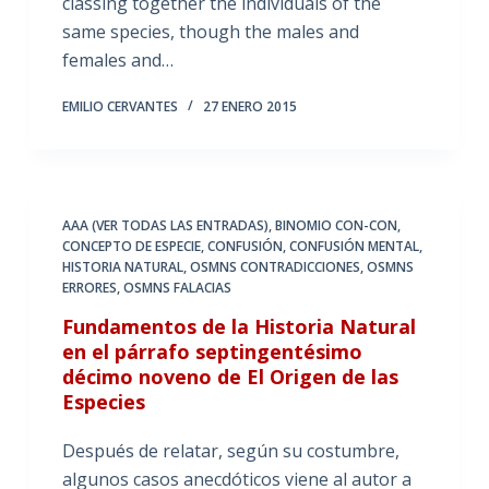
classing together the individuals of the
same species, though the males and
females and…
EMILIO CERVANTES
27 ENERO 2015
AAA (VER TODAS LAS ENTRADAS)
,
BINOMIO CON-CON
,
CONCEPTO DE ESPECIE
,
CONFUSIÓN
,
CONFUSIÓN MENTAL
,
HISTORIA NATURAL
,
OSMNS CONTRADICCIONES
,
OSMNS
ERRORES
,
OSMNS FALACIAS
Fundamentos de la Historia Natural
en el párrafo septingentésimo
décimo noveno de El Origen de las
Especies
Después de relatar, según su costumbre,
algunos casos anecdóticos viene al autor a