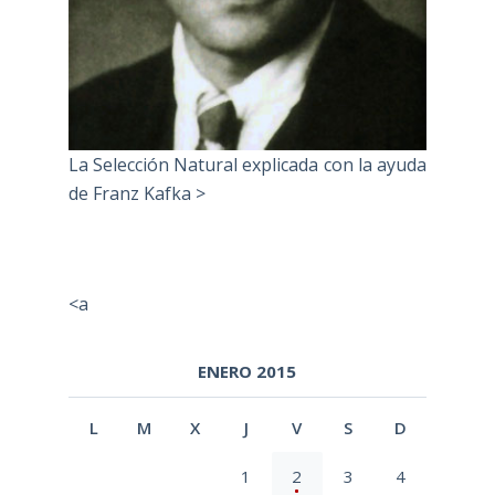
La Selección Natural explicada con la ayuda
de Franz Kafka >
<a
ENERO 2015
L
M
X
J
V
S
D
1
2
3
4