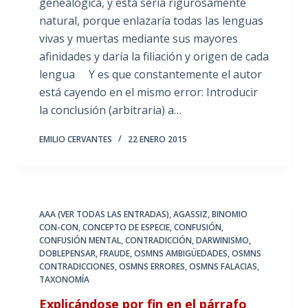
genealógica, y ésta sería rigurosamente
natural, porque enlazaría todas las lenguas
vivas y muertas mediante sus mayores
afinidades y daría la filiación y origen de cada
lengua Y es que constantemente el autor
está cayendo en el mismo error: Introducir
la conclusión (arbitraria) a…
EMILIO CERVANTES
22 ENERO 2015
AAA (VER TODAS LAS ENTRADAS)
,
AGASSIZ
,
BINOMIO
CON-CON
,
CONCEPTO DE ESPECIE
,
CONFUSIÓN
,
CONFUSIÓN MENTAL
,
CONTRADICCIÓN
,
DARWINISMO
,
DOBLEPENSAR
,
FRAUDE
,
OSMNS AMBIGÜEDADES
,
OSMNS
CONTRADICCIONES
,
OSMNS ERRORES
,
OSMNS FALACIAS
,
TAXONOMÍA
Explicándose por fin en el párrafo