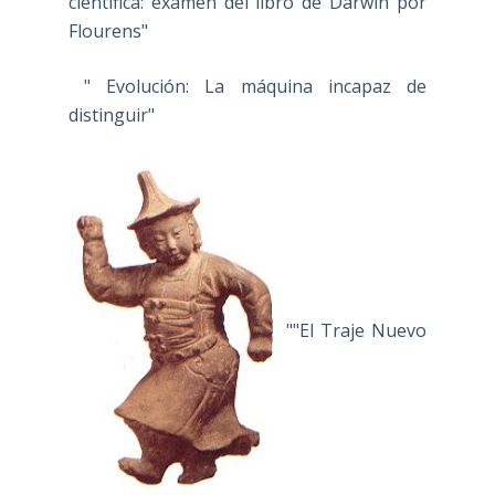
científica: examen del libro de Darwin por
Flourens"
" Evolución: La máquina incapaz de
distinguir"
""El Traje Nuevo