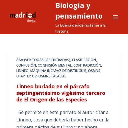
Biología y
S
a
pensamiento
l
La buena ciencia no teme a la
t
historia
a
r
a
l
AAA (VER TODAS LAS ENTRADAS)
,
CLASIFICACIÓN
,
CONFUSIÓN
,
CONFUSIÓN MENTAL
,
CONTRADICCIÓN
,
c
LINNEO
,
MÁQUINA INCAPAZ DE DISTINGUIR
,
OSMNS
o
CHAPTER XIV
,
OSMNS FALACIAS
n
Linneo burlado en el párrafo
t
septingentésimo vigésimo tercero
e
de El Origen de las Especies
n
i
Se permite en este párrafo el autor citar a
d
Linneo, cosa que debería haber hecho en la
o
primera página de su libro y no ahora.