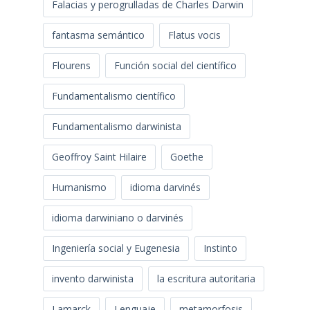
Falacias y perogrulladas de Charles Darwin
fantasma semántico
Flatus vocis
Flourens
Función social del científico
Fundamentalismo científico
Fundamentalismo darwinista
Geoffroy Saint Hilaire
Goethe
Humanismo
idioma darvinés
idioma darwiniano o darvinés
Ingeniería social y Eugenesia
Instinto
invento darwinista
la escritura autoritaria
Lamarck
Lenguaje
metamorfosis