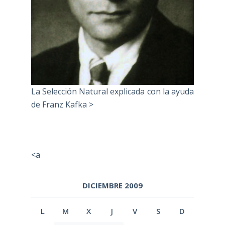
La Selección Natural explicada con la ayuda
de Franz Kafka >
<a
DICIEMBRE 2009
L
M
X
J
V
S
D