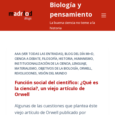
Biología y
S
a
pensamiento
l
La buena ciencia no teme a la
t
historia
a
r
a
l
AAA (VER TODAS LAS ENTRADAS)
,
BLOG DEL DÍA MI+D
,
CIENCIA A DEBATE
,
FILOSOFÍA
,
HISTORIA
,
HUMANISMO
,
c
INSTITUCIONALIZACIÓN DE LA CIENCIA
,
LENGUAJE
,
o
MATERIALISMO
,
OBJETIVOS DE LA BIOLOGÍA
,
ORWELL
,
n
REVOLUCIONES
,
VISIÓN DEL MUNDO
t
Función social del científico: ¿Qué es
e
la ciencia?, un viejo artículo de
n
Orwell
i
Algunas de las cuestiones que plantea éste
d
viejo artículo de Orwell publicado por
o