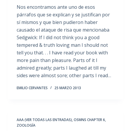
Nos encontramos ante uno de esos
párrafos que se explican y se justifican por
sí mismos y que bien pudieron haber
causado el ataque de risa que mencionaba
Sedgwick: If I did not think you a good
tempered & truth loving man I should not
tell you that. . . I have read your book with
more pain than pleasure. Parts of it I
admired greatly; parts I laughed at till my
sides were almost sore; other parts I read…
EMILIO CERVANTES
25 MARZO 2013
AAA (VER TODAS LAS ENTRADAS)
,
OSMNS CHAPTER 6
,
ZOOLOGÍA