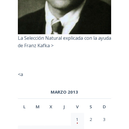
La Selección Natural explicada con la ayuda
de Franz Kafka >
<a
MARZO 2013
L
M
X
J
V
S
D
1
2
3