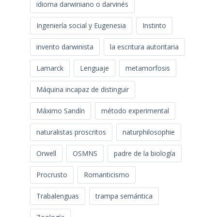
idioma darwiniano o darvinés
Ingeniería social y Eugenesia
Instinto
invento darwinista
la escritura autoritaria
Lamarck
Lenguaje
metamorfosis
Máquina incapaz de distinguir
Máximo Sandín
método experimental
naturalistas proscritos
naturphilosophie
Orwell
OSMNS
padre de la biología
Procrusto
Romanticismo
Trabalenguas
trampa semántica