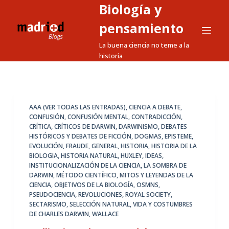
Biología y
S
a
pensamiento
l
La buena ciencia no teme a la
t
historia
a
r
a
l
AAA (VER TODAS LAS ENTRADAS)
,
CIENCIA A DEBATE
,
CONFUSIÓN
,
CONFUSIÓN MENTAL
,
CONTRADICCIÓN
,
c
CRÍTICA
,
CRÍTICOS DE DARWIN
,
DARWINISMO
,
DEBATES
o
HISTÓRICOS Y DEBATES DE FICCIÓN
,
DOGMAS
,
EPISTEME
,
n
EVOLUCIÓN
,
FRAUDE
,
GENERAL
,
HISTORIA
,
HISTORIA DE LA
BIOLOGIA
,
HISTORIA NATURAL
,
HUXLEY
,
IDEAS
,
t
INSTITUCIONALIZACIÓN DE LA CIENCIA
,
LA SOMBRA DE
e
DARWIN
,
MÉTODO CIENTÍFICO
,
MITOS Y LEYENDAS DE LA
n
CIENCIA
,
OBJETIVOS DE LA BIOLOGÍA
,
OSMNS
,
PSEUDOCIENCIA
,
REVOLUCIONES
,
ROYAL SOCIETY
,
i
SECTARISMO
,
SELECCIÓN NATURAL
,
VIDA Y COSTUMBRES
d
DE CHARLES DARWIN
,
WALLACE
o