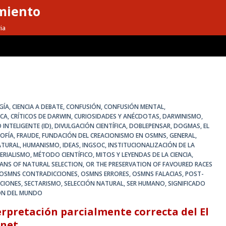
miento
ia
GÍA
,
CIENCIA A DEBATE
,
CONFUSIÓN
,
CONFUSIÓN MENTAL
,
ICA
,
CRÍTICOS DE DARWIN
,
CURIOSIDADES Y ANÉCDOTAS
,
DARWINISMO
,
 INTELIGENTE (ID)
,
DIVULGACIÓN CIENTÍFICA
,
DOBLEPENSAR
,
DOGMAS
,
EL
SOFÍA
,
FRAUDE
,
FUNDACIÓN DEL CREACIONISMO EN OSMNS
,
GENERAL
,
ATURAL
,
HUMANISMO
,
IDEAS
,
INGSOC
,
INSTITUCIONALIZACIÓN DE LA
ERIALISMO
,
MÉTODO CIENTÍFICO
,
MITOS Y LEYENDAS DE LA CIENCIA
,
MEANS OF NATURAL SELECTION
,
OR THE PRESERVATION OF FAVOURED RACES
OSMNS CONTRADICCIONES
,
OSMNS ERRORES
,
OSMNS FALACIAS
,
POST-
CIONES
,
SECTARISMO
,
SELECCIÓN NATURAL
,
SER HUMANO
,
SIGNIFICADO
IÓN DEL MUNDO
terpretación parcialmente correcta del El
enet