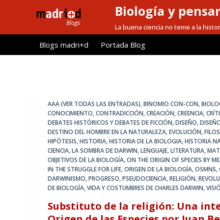
Biología y pensa
S
a
La buena ciencia no teme a la histor
l
Blogs madri+d
Portada Blog
t
a
r
a
l
AAA (VER TODAS LAS ENTRADAS)
,
BINOMIO CON-CON
,
BIOLO
c
CONOCIMIENTO
,
CONTRADICCIÓN
,
CREACIÓN
,
CREENCIA
,
CRÍT
DEBATES HISTÓRICOS Y DEBATES DE FICCIÓN
,
DISEÑO
,
DISEÑO
o
DESTINO DEL HOMBRE EN LA NATURALEZA
,
EVOLUCIÓN
,
FILO
n
HIPÓTESIS
,
HISTORIA
,
HISTORIA DE LA BIOLOGIA
,
HISTORIA N
t
CIENCIA
,
LA SOMBRA DE DARWIN
,
LENGUAJE
,
LITERATURA
,
MAT
OBJETIVOS DE LA BIOLOGÍA
,
ON THE ORIGIN OF SPECIES BY 
e
IN THE STRUGGLE FOR LIFE
,
ORIGEN DE LA BIOLOGÍA
,
OSMNS
,
n
DARWINISMO
,
PROGRESO
,
PSEUDOCIENCIA
,
RELIGIÓN
,
REVOLU
DE BIOLOGÍA
,
VIDA Y COSTUMBRES DE CHARLES DARWIN
,
VIS
i
d
Substituto de la religión: Una in
o
Origen de las Especies por Juan B