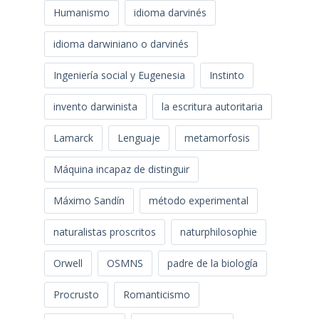
Humanismo
idioma darvinés
idioma darwiniano o darvinés
Ingeniería social y Eugenesia
Instinto
invento darwinista
la escritura autoritaria
Lamarck
Lenguaje
metamorfosis
Máquina incapaz de distinguir
Máximo Sandín
método experimental
naturalistas proscritos
naturphilosophie
Orwell
OSMNS
padre de la biología
Procrusto
Romanticismo