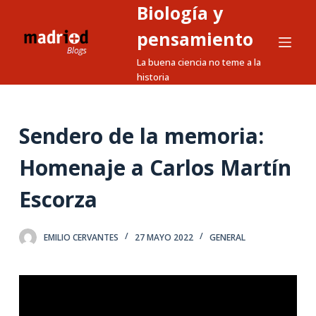
Biología y
S
a
pensamiento
l
La buena ciencia no teme a la
t
historia
a
r
a
Sendero de la memoria:
l
Homenaje a Carlos Martín
c
o
Escorza
n
t
e
EMILIO CERVANTES
27 MAYO 2022
GENERAL
n
i
d
o