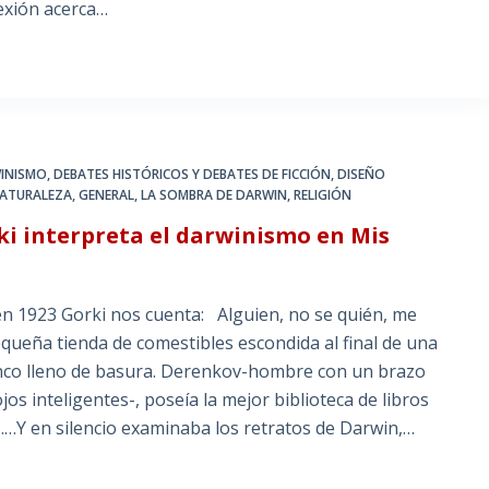
exión acerca…
INISMO
,
DEBATES HISTÓRICOS Y DEBATES DE FICCIÓN
,
DISEÑO
NATURALEZA
,
GENERAL
,
LA SOMBRA DE DARWIN
,
RELIGIÓN
i interpreta el darwinismo en Mis
en 1923 Gorki nos cuenta: Alguien, no se quién, me
ueña tienda de comestibles escondida al final de una
ranco lleno de basura. Derenkov-hombre con un brazo
os inteligentes-, poseía la mejor biblioteca de libros
Y en silencio examinaba los retratos de Darwin,…