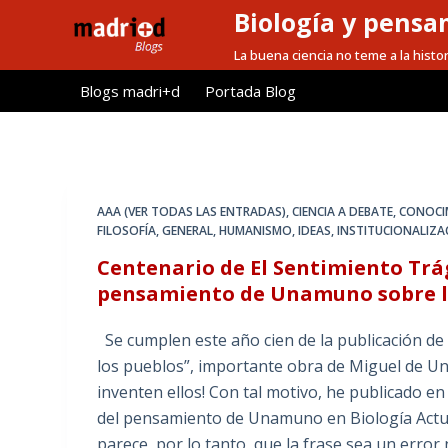
Biología y pensa
S
a
La buena ciencia no teme a la histor
l
Blogs madri+d
Portada Blog
t
a
r
a
l
AAA (VER TODAS LAS ENTRADAS)
,
CIENCIA A DEBATE
,
CONOCI
c
FILOSOFÍA
,
GENERAL
,
HUMANISMO
,
IDEAS
,
INSTITUCIONALIZAC
o
Centenario de El Sentimiento Trág
n
pensamiento de Unamuno sobre la
t
e
Se cumplen este año cien de la publicación de 
n
los pueblos”, importante obra de Miguel de U
i
inventen ellos! Con tal motivo, he publicado en 
d
del pensamiento de Unamuno en Biología Actua
o
parece, por lo tanto, que la frase sea un error