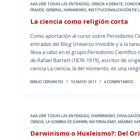
AAA (VER TODAS LAS ENTRADAS)
,
CIENCIA A DEBATE
,
CONOCI
FRAUDE
,
GENERAL
,
HUMANISMO
,
INSTITUCIONALIZACIÓN DE L
La ciencia como religión corta
Como aportación al curso sobre Periodismo Cie
entradas del Blog Universo Invisible y a la tarea
lleva a cabo en el grupo Periodismo Científico 
de Rafael Barrett (1876-1919), escritor de ori
ciencia La ciencia, la del momento, es una reli
EMILIO CERVANTES
10 MAYO 2011
4 COMENTARIOS
AAA (VER TODAS LAS ENTRADAS)
,
DARWINISMO
,
DIVULGACIÓN
CIENCIA
,
LA SOMBRA DE DARWIN
,
MATERIALISMO
,
MÁXIMO SA
Darwinismo o Huxleismo?: Del Ori