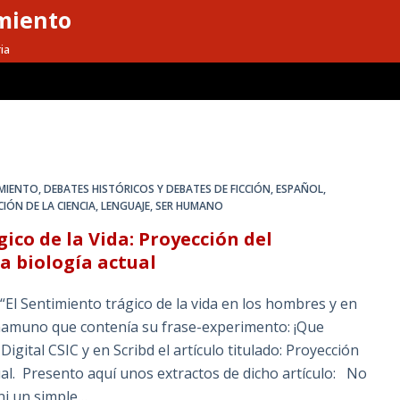
miento
ia
MIENTO
,
DEBATES HISTÓRICOS Y DEBATES DE FICCIÓN
,
ESPAÑOL
,
IÓN DE LA CIENCIA
,
LENGUAJE
,
SER HUMANO
ico de la Vida: Proyección del
 biología actual
“El Sentimiento trágico de la vida en los hombres y en
namuno que contenía su frase-experimento: ¡Que
Digital CSIC y en Scribd el artículo titulado: Proyección
l. Presento aquí unos extractos de dicho artículo: No
 ni un simple…