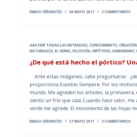
EMILIO CERVANTES
30 MAYO 2011
2 COMENTARIOS
AAA (VER TODAS LAS ENTRADAS)
,
CONOCIMIENTO
,
CREACIÓN
NATURALEZA
,
EL GENIO
,
FILOSOFÍA
,
HIPÓTESIS
,
HUMANISMO
,
¿De qué está hecho el pórtico? U
Ante estas imágenes, cabe preguntarse: ¿de 
proporciona Eusebio Sempere: Por los motivos
mundo. Me agreden los árboles, la primavera, el 
siento un frío que cala. Cuando hace calor, me 
verde me agrede. El movimiento de las hojas 
EMILIO CERVANTES
27 MAYO 2011
3 COMENTARIOS