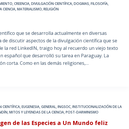
MIENTO
,
CREENCIA
,
DIVULGACIÓN CIENTÍFICA
,
DOGMAS
,
FILOSOFÍA
,
A CIENCIA
,
MATERIALISMO
,
RELIGIÓN
ntífico que se desarrolla actualmente en diversas
 de discutir aspectos de la divulgación científica que se
de la red LinkedIN, traigo hoy al recuerdo un viejo texto
gen español que desarrolló su tarea en Paraguay. La
gión corta. Como en las demás religiones,…
 CIENTÍFICA
,
EUGENESIA
,
GENERAL
,
INGSOC
,
INSTITUCIONALIZACIÓN DE LA
NDÍN
,
MITOS Y LEYENDAS DE LA CIENCIA
,
POST-DARWINISMO
gen de las Especies a Un Mundo feliz