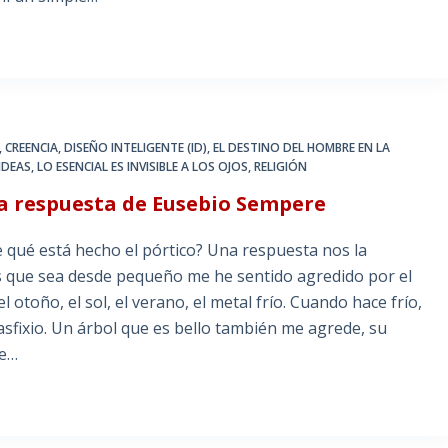
,
CREENCIA
,
DISEÑO INTELIGENTE (ID)
,
EL DESTINO DEL HOMBRE EN LA
IDEAS
,
LO ESENCIAL ES INVISIBLE A LOS OJOS
,
RELIGIÓN
na respuesta de Eusebio Sempere
qué está hecho el pórtico? Una respuesta nos la
 que sea desde pequeño me he sentido agredido por el
otoño, el sol, el verano, el metal frío. Cuando hace frío,
asfixio. Un árbol que es bello también me agrede, su
me…