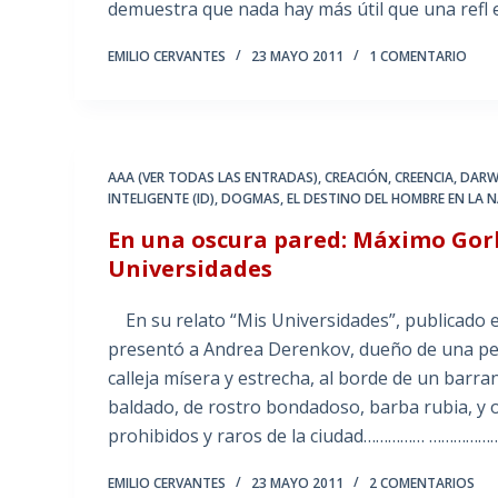
demuestra que nada hay más útil que una refl 
EMILIO CERVANTES
23 MAYO 2011
1 COMENTARIO
AAA (VER TODAS LAS ENTRADAS)
,
CREACIÓN
,
CREENCIA
,
DARW
INTELIGENTE (ID)
,
DOGMAS
,
EL DESTINO DEL HOMBRE EN LA 
En una oscura pared: Máximo Gork
Universidades
En su relato “Mis Universidades”, publicado 
presentó a Andrea Derenkov, dueño de una peq
calleja mísera y estrecha, al borde de un bar
baldado, de rostro bondadoso, barba rubia, y oj
prohibidos y raros de la ciudad…………… …………………
EMILIO CERVANTES
23 MAYO 2011
2 COMENTARIOS