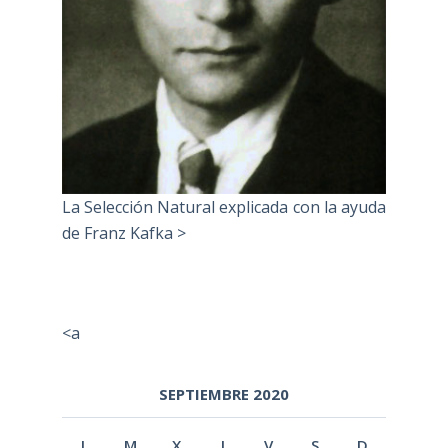
La Selección Natural explicada con la ayuda
de Franz Kafka >
<a
SEPTIEMBRE 2020
L
M
X
J
V
S
D