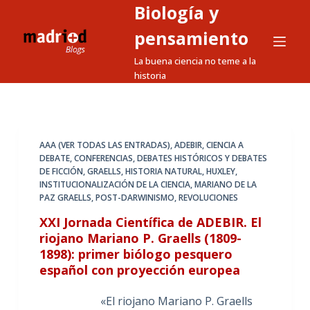
Biología y
S
a
pensamiento
l
La buena ciencia no teme a la
t
historia
a
r
a
l
AAA (VER TODAS LAS ENTRADAS)
,
ADEBIR
,
CIENCIA A
DEBATE
,
CONFERENCIAS
,
DEBATES HISTÓRICOS Y DEBATES
c
DE FICCIÓN
,
GRAELLS
,
HISTORIA NATURAL
,
HUXLEY
,
o
INSTITUCIONALIZACIÓN DE LA CIENCIA
,
MARIANO DE LA
n
PAZ GRAELLS
,
POST-DARWINISMO
,
REVOLUCIONES
t
XXI Jornada Científica de ADEBIR. El
e
riojano Mariano P. Graells (1809-
n
1898): primer biólogo pesquero
i
español con proyección europea
d
«El riojano Mariano P. Graells
o