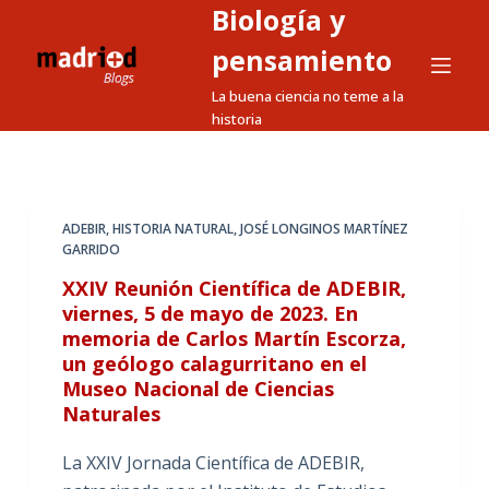
Biología y
S
a
pensamiento
l
La buena ciencia no teme a la
t
historia
a
r
a
l
ADEBIR
,
HISTORIA NATURAL
,
JOSÉ LONGINOS MARTÍNEZ
GARRIDO
c
o
XXIV Reunión Científica de ADEBIR,
n
viernes, 5 de mayo de 2023. En
memoria de Carlos Martín Escorza,
t
un geólogo calagurritano en el
e
Museo Nacional de Ciencias
n
Naturales
i
d
La XXIV Jornada Científica de ADEBIR,
o