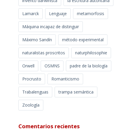
invento darwinista
la escritura autoritaria
Lamarck
Lenguaje
metamorfosis
Máquina incapaz de distinguir
Máximo Sandín
método experimental
naturalistas proscritos
naturphilosophie
Orwell
OSMNS
padre de la biología
Procrusto
Romanticismo
Trabalenguas
trampa semántica
Zoología
Comentarios recientes