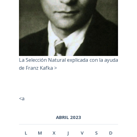
La Selección Natural explicada con la ayuda
de Franz Kafka >
<a
ABRIL 2023
L
M
X
J
V
S
D