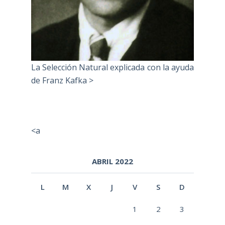
La Selección Natural explicada con la ayuda
de Franz Kafka >
<a
ABRIL 2022
L
M
X
J
V
S
D
1
2
3