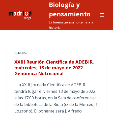
Biología y
S
a
pensamiento
l
La buena ciencia no teme a la
t
historia
a
r
a
l
GENERAL
c
XXIII Reunión Científica de ADEBIR,
o
miércoles, 13 de mayo de 2022.
n
Genómica Nutricional
t
e
La XXIII Jornada Científica de ADEBIR
n
tendrá lugar el viernes 13 de mayo de 2022,
i
a las 17:00 horas, en la Sala de conferencias
d
de la biblioteca de la Rioja (c/ de la Merced, 1.
o
Logroño). El ponente será J. Alfredo