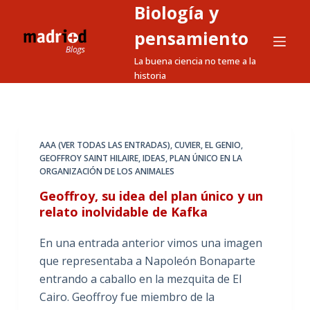
Biología y
S
a
pensamiento
l
La buena ciencia no teme a la
t
historia
a
r
a
l
AAA (VER TODAS LAS ENTRADAS)
,
CUVIER
,
EL GENIO
,
GEOFFROY SAINT HILAIRE
,
IDEAS
,
PLAN ÚNICO EN LA
c
ORGANIZACIÓN DE LOS ANIMALES
o
Geoffroy, su idea del plan único y un
n
relato inolvidable de Kafka
t
e
En una entrada anterior vimos una imagen
n
que representaba a Napoleón Bonaparte
i
entrando a caballo en la mezquita de El
d
Cairo. Geoffroy fue miembro de la
o