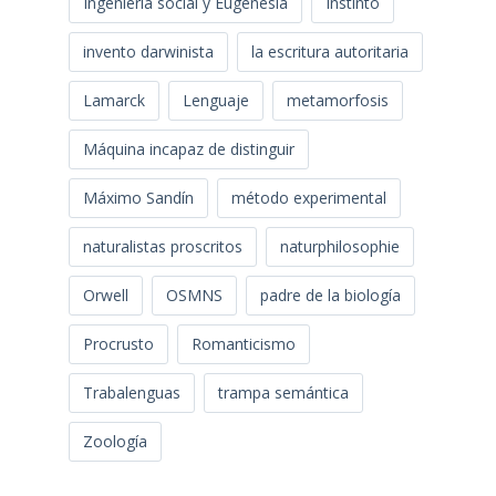
Ingeniería social y Eugenesia
Instinto
invento darwinista
la escritura autoritaria
Lamarck
Lenguaje
metamorfosis
Máquina incapaz de distinguir
Máximo Sandín
método experimental
naturalistas proscritos
naturphilosophie
Orwell
OSMNS
padre de la biología
Procrusto
Romanticismo
Trabalenguas
trampa semántica
Zoología