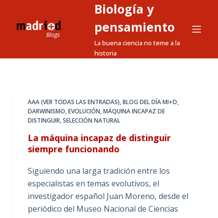
Biología y
S
a
pensamiento
l
La buena ciencia no teme a la
t
historia
a
r
a
l
AAA (VER TODAS LAS ENTRADAS)
,
BLOG DEL DÍA MI+D
,
DARWINISMO
,
EVOLUCIÓN
,
MÁQUINA INCAPAZ DE
c
DISTINGUIR
,
SELECCIÓN NATURAL
o
La máquina incapaz de distinguir
n
siempre funcionando
t
e
Siguiendo una larga tradición entre los
n
especialistas en temas evolutivos, el
i
investigador español Juan Moreno, desde el
d
periódico del Museo Nacional de Ciencias
o