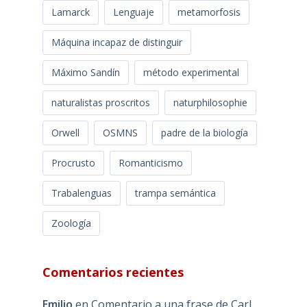
Lamarck
Lenguaje
metamorfosis
Máquina incapaz de distinguir
Máximo Sandín
método experimental
naturalistas proscritos
naturphilosophie
Orwell
OSMNS
padre de la biología
Procrusto
Romanticismo
Trabalenguas
trampa semántica
Zoología
Comentarios recientes
Emilio
en
Comentario a una frase de Carl