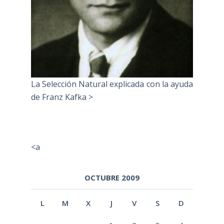
La Selección Natural explicada con la ayuda
de Franz Kafka >
<a
OCTUBRE 2009
L
M
X
J
V
S
D